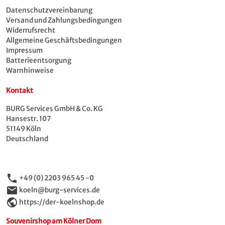
Datenschutzvereinbarung
Versand und Zahlungsbedingungen
Widerrufsrecht
Allgemeine Geschäftsbedingungen
Impressum
Batterieentsorgung
Warnhinweise
Kontakt
BURG Services GmbH & Co. KG
Hansestr. 107
51149 Köln
Deutschland
phone
+49 (0) 2203 965 45 -0
email
koeln@burg-services.de
public
https://der-koelnshop.de
Souvenirshop am Kölner Dom