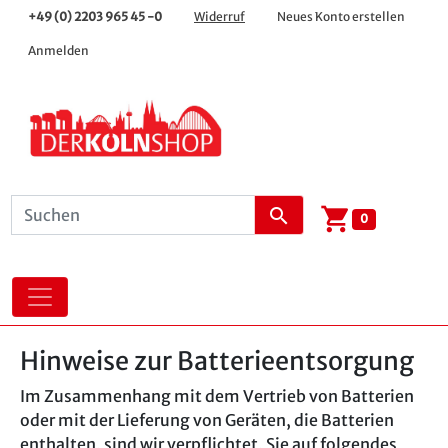
+49 (0) 2203 965 45 -0
Widerruf
Neues Konto erstellen
Anmelden
shopping_cart
search
0
Hinweise zur Batterieentsorgung
Im Zusammenhang mit dem Vertrieb von Batterien
oder mit der Lieferung von Geräten, die Batterien
enthalten, sind wir verpflichtet, Sie auf folgendes