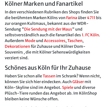
Kölner Marken und Fanartikel
In den verschiedenen Rubriken des Shops finden Sie
die berühmten Marken Kölns von
Farina
über
4711
bis
zur orangen Kultmaus, bekannt aus der WDR-
Sendung "
Die Sendung mit der Maus
" und
selbstverständlich auch die Fanartikel des
1. FC Köln
.
Außerdem
Mode
und
Accessoires
,
Taschen
,
Dekorationen
für Zuhause und Kölner Dom-
Souvenirs , die mit Kölner Sehenswürdigkeiten
verziert sind.
Schönes aus Köln für Ihr Zuhause
Haben Sie schon alle
Tassen
im Schrank? Wenn nicht,
können Sie sich hier eindecken. Auch
Gläser
mit
Köln-Skyline sind im Angebot.
Spiele
und diverse
Plüsch-Tiere runden das Angebot ab. Im KölnShop
bleiben keine Wünsche offen.