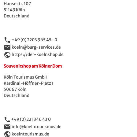
Hansestr. 107
51149 Köln
Deutschland
phone
+49 (0) 2203 965 45 -0
email
koeln@burg-services.de
public
https://der-koelnshop.de
Souvenirshop am Kölner Dom
Köln Tourismus GmbH
Kardinal-Höffner-Platz 1
50667 Köln
Deutschland
phone
+49 (0) 221 346 43 0
email
info@koelntourismus.de
public
koelntourismus.de