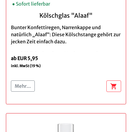
● Sofort lieferbar
Kölschglas "Alaaf"
Bunter Konfettiregen, Narrenkappe und
natürlich „Alaaf“: Diese Kölschstange gehört zur
jecken Zeit einfach dazu.
Das fröhliche Rundum-Motiv sorgt schon vor
ab EUR 5,95
dem ersten Schluck für Karnevalsstimmung –
inkl. MwSt (19 %)
bei der Sitzung, beim Feiern mit Freund*innen
oder als Geschenk für Jecke.
shopping_cart
Mehr...
Produktdetails:
Menge: Einzeln, 3er
Höhe ca. 15 cm
Inhalt: 0,2 l
Spülmaschinengeeignet - wir empfehlen
das Spülen per Hand