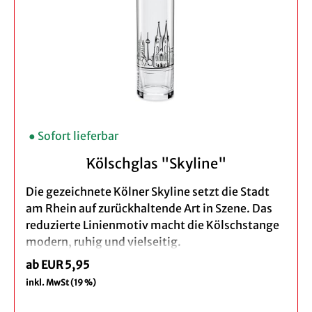
Verpackung: brauner Geschenkkarton
Bei der Bestellung eines 3er Set profitieren Sie
von unserem Vorteilspreis.
● Sofort lieferbar
Kölschglas "Skyline"
Die gezeichnete Kölner Skyline setzt die Stadt
am Rhein auf zurückhaltende Art in Szene. Das
reduzierte Linienmotiv macht die Kölschstange
modern, ruhig und vielseitig.
ab EUR 5,95
Ein passendes Kölschglas für Köln-Fans,
inkl. MwSt (19 %)
Sammler*innen und alle, die ein schlichtes
Souvenir aus Köln suchen.