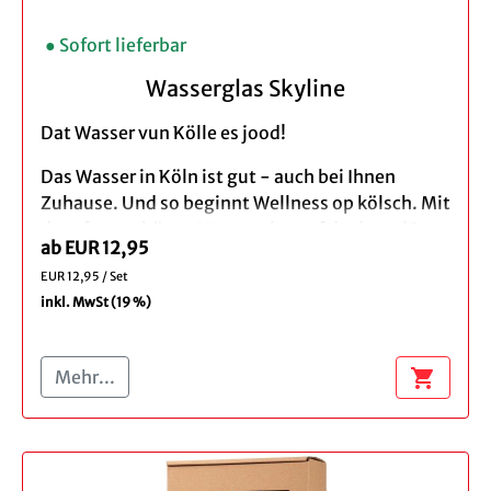
Spülmaschinengeeignet (wir empfehlen das
Spülen per Hand)
● Sofort lieferbar
Inklusive Geschenkverpackung
Ebenfalls erhältlich: Sektglas und
Wasserglas Skyline
Wasserglas
Dat Wasser vun Kölle es jood!
Das Wasser in Köln ist gut - auch bei Ihnen
Zuhause. Und so beginnt Wellness op kölsch. Mit
dem formschönen Wasserglas auf der in weiß
ab EUR 12,95
gefrostete Druck die Kölner Skyline verewigt ,
EUR 12,95 / Set
schmeckt Ihnen das edle Nass bestimmt noch
inkl. MwSt (19 %)
mal so gut. Genießen Sie Wasser und Saft aus
dem transparenten Trinkglas mit Blick auf den
Dom. Die hochwertigen Gläser sind stabil und
shopping_cart
Mehr...
spülmaschinenfest. Auf den ersten Blick wirken
sie edel und schlicht, auf den zweiten Blick
erfreuen die Trinkgläser jeden mit ihrem
verspielten und einzigartigen Design!