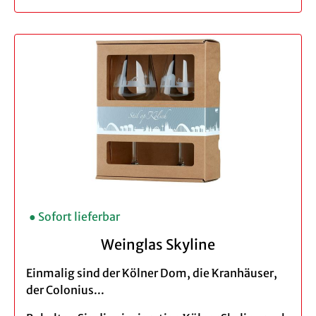
Menge: Einzeln, 3er
Material: Glas
Druck: schwarz
Füllmenge: 6,5 cl ohne Füllstrich
Spülmaschinengeeignet - wir empfehlen
das Spülen per Hand
Bei der Bestellung eines 3er Set profitieren Sie
von unserem Vorteilspreis.
● Sofort lieferbar
Weinglas Skyline
Einmalig sind der Kölner Dom, die Kranhäuser,
der Colonius...