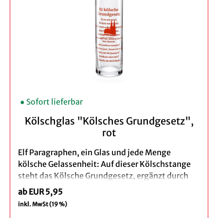
Verpackung: brauner Geschenkkarton
Bei der Bestellung eines 3er Set profitieren Sie
von unserem Vorteilspreis.
● Sofort lieferbar
Kölschglas "Kölsches Grundgesetz",
rot
Elf Paragraphen, ein Glas und jede Menge
kölsche Gelassenheit: Auf dieser Kölschstange
steht das Kölsche Grundgesetz, ergänzt durch
die Domwelle.
ab EUR 5,95
inkl. MwSt (19 %)
So wird aus dem klassischen Kölschglas ein