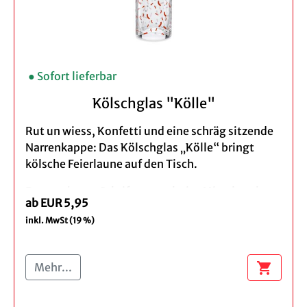
● Sofort lieferbar
Kölschglas "Kölle"
Rut un wiess, Konfetti und eine schräg sitzende
Narrenkappe: Das Kölschglas „Kölle“ bringt
kölsche Feierlaune auf den Tisch.
Der markante Schriftzug steht im Mittelpunkt
ab EUR 5,95
und macht die Kölschstange zu einem schönen
inkl. MwSt (19 %)
Begleiter für Karneval oder gesellige Runden und
eignet sich wunderbar als Geschenk aus Köln.
shopping_cart
Mehr...
Produktdetails:
Menge: Einzeln, 3er