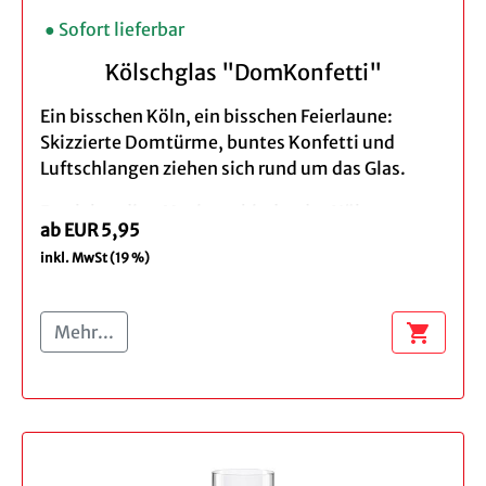
● Sofort lieferbar
Kölschglas "DomKonfetti"
Ein bisschen Köln, ein bisschen Feierlaune:
Skizzierte Domtürme, buntes Konfetti und
Luftschlangen ziehen sich rund um das Glas.
Das lebendige Motiv verbindet das Kölner
ab EUR 5,95
Wahrzeichen mit einem modernen Look – für
inkl. MwSt (19 %)
den Kölschabend zu Hause, die nächste Feier
oder als Geschenk für Köln-Fans.
shopping_cart
Mehr...
Produktdetails:
Menge: Einzeln, 3er
Höhe ca. 15 cm
Inhalt: 0,2 l
Spülmaschinengeeignet - wir empfehlen
das Spülen per Hand