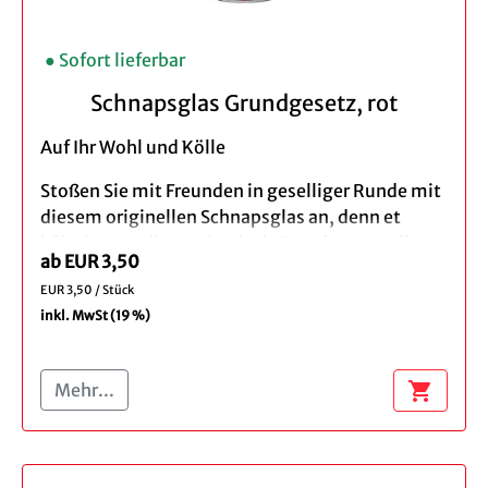
● Sofort lieferbar
Schnapsglas Grundgesetz, rot
Auf Ihr Wohl und Kölle
Stoßen Sie mit Freunden in geselliger Runde mit
diesem originellen Schnapsglas an, denn et
kölsche Jrundjesetz ist doch Grund genug, dieses
ab EUR 3,50
Glas zu erheben. Und damit Sie die 11 Weisheiten
EUR 3,50 / Stück
vun Kölle immer im Blick haben, sind diese auf
inkl. MwSt (19 %)
dem Schnapsglas aufgedruckt.
Produktbeschreibung:
shopping_cart
Mehr...
Menge: Einzeln, 3 für 2 Set
Material: Glas
Füllmenge: 6,5 cl ohne Füllstrich