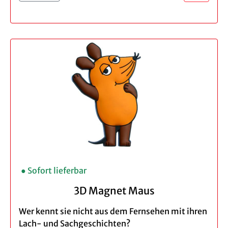
Farbe: schwarz
Hinweis:
Beide Gläser haben die gleiche
Dioptrienstärke und sind nur geeignet zum
Nahsehen und Lesen.
Nicht geeignet zum Führen von
Kraftfahrzeugen.
● Sofort lieferbar
3D Magnet Maus
Wer kennt sie nicht aus dem Fernsehen mit ihren
Lach- und Sachgeschichten?