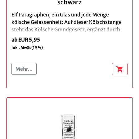
schwarz
Elf Paragraphen, ein Glas und jede Menge
kölsche Gelassenheit: Auf dieser Kölschstange
steht das Kölsche Grundgesetz, ergänzt durch
die Domwelle.
ab EUR 5,95
inkl. MwSt (19 %)
So wird aus dem klassischen Kölschglas ein
Stück Kölner Kultur – zum Lesen, Verschenken
und natürlich zum Anstoßen.
shopping_cart
Mehr...
Produktdetails:
Menge: Einzeln, 3er
Höhe ca. 15 cm
Inhalt: 0,2 l
Spülmaschinengeeignet - wir empfehlen
das Spülen per Hand
Verpackung: brauner Geschenkkarton
Bei der Bestellung eines 3er Set profitieren Sie