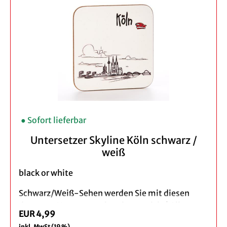
Hinweis:
Wir empfehlen das Spülen per Hand.
● Sofort lieferbar
Untersetzer Skyline Köln schwarz /
weiß
black or white
Schwarz/Weiß-Sehen werden Sie mit diesen
dezenten Untersetzer bestimmt nicht! Alles was
EUR 4,99
Sie an Köln schätzen, den Dom, die Kranhäuser,
inkl. MwSt (19 %)