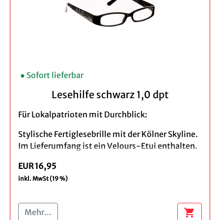
Farbe: rot
Größe: 24 x 15 x 10 cm
Melodie: Kölsche Jung
Hinweis:
Keine Klebstoffe!
● Sofort lieferbar
Achtung: Für Kinder unter 3 Jahren nicht
geeignet. Verschluckbare Kleinteile!
Lesehilfe schwarz 1,0 dpt
Für Lokalpatrioten mit Durchblick:
Stylische Fertiglesebrille mit der Kölner Skyline.
Im Lieferumfang ist ein Velours-Etui enthalten.
Produktbeschreibung:
EUR 16,95
inkl. MwSt (19 %)
Material: Hochwertiger Kunststoff
Rahmenbreite inkl. Scharniere: 14 cm
Schläfenbreite: 13,3 cm
shopping_cart
Mehr...