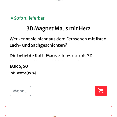
● Sofort lieferbar
3D Magnet Maus mit Herz
Wer kennt sie nicht aus dem Fernsehen mit ihren
Lach- und Sachgeschichten?
Die beliebte Kult-Maus gibt es nun als 3D-
Magnet mit Herz aus Weichgummi.
EUR 5,50
Produktbeschreibung:
inkl. MwSt (19 %)
Material: Soft-PVC und Magnet aus Ferrit
Maße: ca. 9,00 x 7,50 cm
shopping_cart
Mehr...
Warnhinweise:
Achtung! Nicht geeignet für
Kinder unter 3 Jahren wegen verschluckbarer
Kleinteile. Erstickungsgefahr. Bewahren Sie die