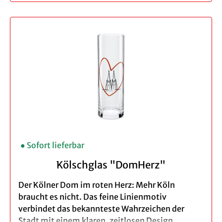
Höhe ca. 15 cm
Inhalt: 0,2 l
Spülmaschinengeeignet - wir empfehlen
das Spülen per Hand
Verpackung: brauner Geschenkkarton
Bei der Bestellung eines 3er Set profitieren Sie
von unserem Vorteilspreis.
● Sofort lieferbar
Kölschglas "DomHerz"
Der Kölner Dom im roten Herz: Mehr Köln
braucht es nicht. Das feine Linienmotiv
verbindet das bekannteste Wahrzeichen der
Stadt mit einem klaren, zeitlosen Design.