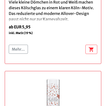
Viele kleine Dömchen in Rot und Weiß machen
dieses Kölschglas zu einem klaren Köln-Motiv.
Das reduzierte und moderne Allover-Design
passt nicht nur zur Karnevalszeit.
ab EUR 5,95
Eine schöne Wahl für den eigenen Kölschabend
inkl. MwSt (19 %)
oder als Geschenk aus der Domstadt.
Produktdetails:
shopping_cart
Mehr...
Menge: Einzeln, 3er
Höhe ca. 15 cm
Inhalt: 0,2 l
Spülmaschinengeeignet - wir empfehlen
das Spülen per Hand
Verpackung: brauner Geschenkkarton
Bei der Bestellung eines 3er Set profitieren Sie
von unserem Vorteilspreis.