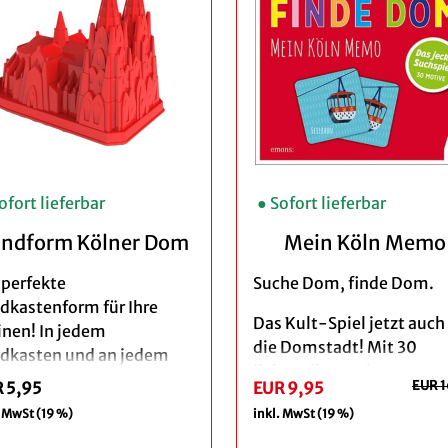
ofort lieferbar
● Sofort lieferbar
andform Kölner Dom
Mein Köln Memo
 perfekte
Suche Dom, finde Dom.
dkastenform für Ihre
Das Kult-Spiel jetzt auch 
inen! In jedem
die Domstadt! Mit 30
dkasten und an jedem
liebevoll gestalteten
and der Welt braucht man
EUR 1
 5,95
EUR 9,95
Motiven. Das ideale
ht mehr auf den Kölner
. MwSt (19 %)
inkl. MwSt (19 %)
Geschenk für kleine und
 zu verzichten.
große Kölner.