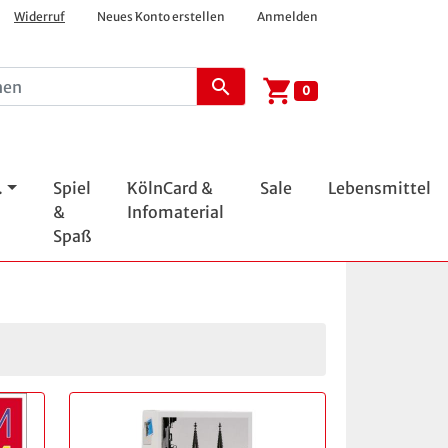
Widerruf
Neues Konto erstellen
Anmelden
shopping_cart
search
0
.
Spiel
KölnCard &
Sale
Lebensmittel
&
Infomaterial
Spaß