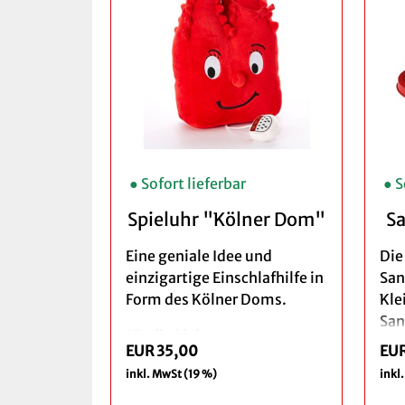
● Sofort lieferbar
● S
Spieluhr "Kölner Dom"
S
Eine geniale Idee und
Die
einzigartige Einschlafhilfe in
San
Form des Kölner Doms.
Kle
San
Für die kleinsten
Str
EUR 35,00
EUR
Erdenbewohner gibt es eine
nic
inkl. MwSt (19 %)
inkl
echt kölsche Alternative zu
Dom
LaLeLu & Co. Die original