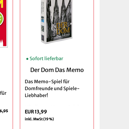
● Sofort lieferbar
Der Dom Das Memo
Das Memo-Spiel für
Domfreunde und Spiele-
für
Liebhaber!
Mit diesem Memo-Spiel
6,95
EUR 13,99
tauchen Jung und Alt in die
inkl. MwSt (19 %)
Schönheit der Mutterkirche
des Erzbistums Köln ein. Die