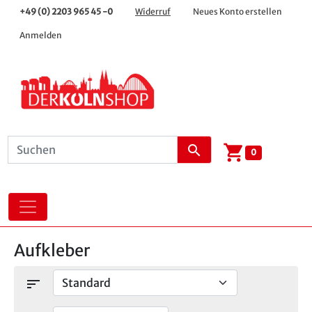
+49 (0) 2203 965 45 -0
Widerruf
Neues Konto erstellen
Anmelden
shopping_cart
search
0
Aufkleber
sort