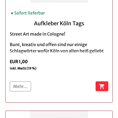
● Sofort lieferbar
Aufkleber Köln Tags
Street Art made in Cologne!
Bunt, kreativ und offen sind nur einige
Schlagwörter wofür Köln von allen heiß geliebt
wird! StreetArt, Graffiti und eine breite
EUR 1,00
Galerienlandschaft gehören ebenso wie die
inkl. MwSt (19 %)
Klassiker, allen voran natürlich der Kölner Dom,
zum facettenreichen Köln. Der KölnShop bietet
Ihnen passend dazu eine Auswahl an Köln-
shopping_cart
Mehr...
Motiven von verschiedensten Künstlern, welche
Sie als Sticker, Button oder als Kunstdruck
erwerben können. Suchen Sie sich einfach Ihr
Lieblingsmotiv aus!