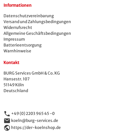
Informationen
Datenschutzvereinbarung
Versand und Zahlungsbedingungen
Widerrufsrecht
Allgemeine Geschäftsbedingungen
Impressum
Batterieentsorgung
Warnhinweise
Kontakt
BURG Services GmbH & Co. KG
Hansestr. 107
51149 Köln
Deutschland
phone
+49 (0) 2203 965 45 -0
email
koeln@burg-services.de
public
https://der-koelnshop.de