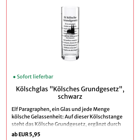
Inhalt: 0,2 l
Spülmaschinengeeignet - wir empfehlen
das Spülen per Hand
Verpackung: brauner Geschenkkarton
Bei der Bestellung eines 3er Set profitieren Sie
von unserem Vorteilspreis.
● Sofort lieferbar
Kölschglas "Kölsches Grundgesetz",
schwarz
Elf Paragraphen, ein Glas und jede Menge
kölsche Gelassenheit: Auf dieser Kölschstange
steht das Kölsche Grundgesetz, ergänzt durch
die Domwelle.
ab EUR 5,95