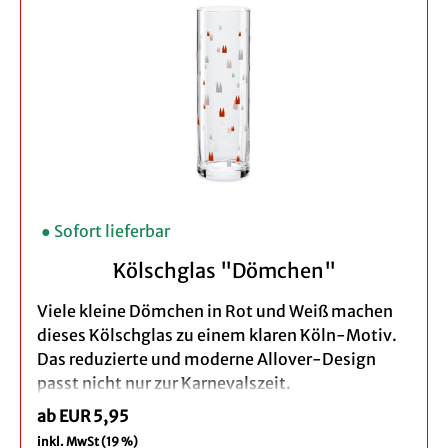
das Spülen per Hand
Verpackung: brauner Geschenkkarton
Bei der Bestellung eines 3er Set profitieren Sie
von unserem Vorteilspreis.
● Sofort lieferbar
Kölschglas "Dömchen"
Viele kleine Dömchen in Rot und Weiß machen
dieses Kölschglas zu einem klaren Köln-Motiv.
Das reduzierte und moderne Allover-Design
passt nicht nur zur Karnevalszeit.
ab EUR 5,95
Eine schöne Wahl für den eigenen Kölschabend
inkl. MwSt (19 %)
oder als Geschenk aus der Domstadt.