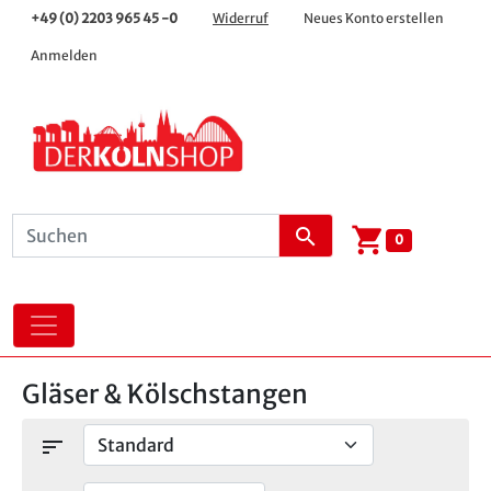
+49 (0) 2203 965 45 -0
Widerruf
Neues Konto erstellen
Anmelden
shopping_cart
search
0
Gläser & Kölschstangen
sort