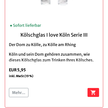
● Sofort lieferbar
Kölschglas I love Köln Serie III
Der Dom zu Kölle, zu Kölle am Rhing
Köln und sein Dom gehören zusammen, wie
dieses Kölschglas zum Trinken Ihres Kölsches.
Mit dieser optisch äußerst anspechenden
EUR 5,95
Kölschstange halten Sie das Wahrzeichen von
inkl. MwSt (19 %)
Köln mit jedem Schluck Kölsch in der Hand und
in Ihrem Herzen.
shopping_cart
Mehr...
Produktbeschreibung:
Füllmenge: 0,2 l