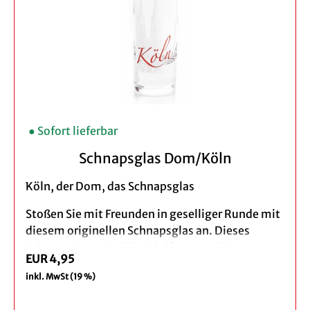
● Sofort lieferbar
Schnapsglas Dom/Köln
Köln, der Dom, das Schnapsglas
Stoßen Sie mit Freunden in geselliger Runde mit
diesem originellen Schnapsglas an. Dieses
Schnapsglas mit Köln Schriftzug und Dom
EUR 4,95
Aufdruck gehört in jedes Glasregal.
inkl. MwSt (19 %)
Produktbeschreibung: