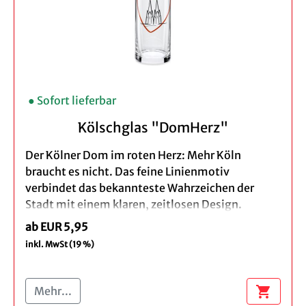
von unserem Vorteilspreis.
● Sofort lieferbar
Kölschglas "DomHerz"
Der Kölner Dom im roten Herz: Mehr Köln
braucht es nicht. Das feine Linienmotiv
verbindet das bekannteste Wahrzeichen der
Stadt mit einem klaren, zeitlosen Design.
ab EUR 5,95
Eine Kölschstange für den eigenen Tisch und ein
inkl. MwSt (19 %)
schönes Geschenk für Menschen, die Köln
besonders gernhaben.
shopping_cart
Mehr...
Produktdetails: