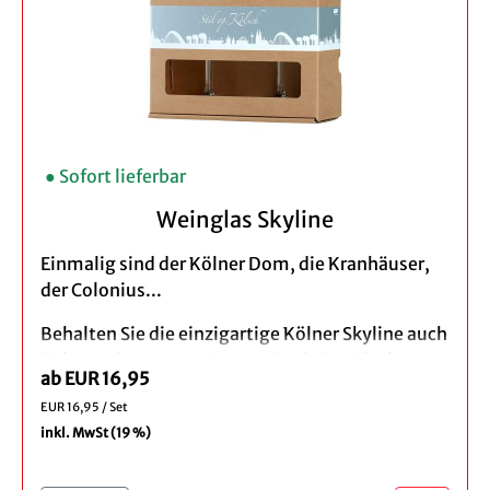
Bei der Bestellung eines 3er Set profitieren Sie
von unserem Vorteilspreis.
● Sofort lieferbar
Weinglas Skyline
Einmalig sind der Kölner Dom, die Kranhäuser,
der Colonius...
Behalten Sie die einzigartige Kölner Skyline auch
Zuhause immer vor Augen. Genießen Sie Ihren
ab EUR 16,95
Rheinwein aus diesem stilvollen und
EUR 16,95 / Set
hochwertigen Weinglas mit der weiß gefrosteten
inkl. MwSt (19 %)
Kölner Silhouette.
Das feine und grazile Weinglas ist der Hingucker