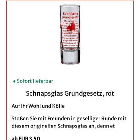
Gastgeschenk für alle Köln-Fans etwas ganz
Besonderes! Perfekt für Ihre nächste Feier, den
nächsten Geburtstag oder Party. Stoßen Sie mit
Ihren Liebsten an oder verschenken Sie ein
Gläser-Set zum unschlagbaren Preis an Freunde,
Bekannte und Nachbarn. Leuchtende Augen
garantiert!
Tipp: Eine tolle Geschenkidee zur
Einweihungsparty für alle neuen, zugezogenen
Kölner*innen!
● Sofort lieferbar
Produktbeschreibung:
Schnapsglas Grundgesetz, rot
Menge: 2er-, 4er oder 6er-Set
Auf Ihr Wohl und Kölle
Material: Glas
Druck: Kölner Skyline, weiß gefrostet
Stoßen Sie mit Freunden in geselliger Runde mit
Füllmenge: 22 cl
diesem originellen Schnapsglas an, denn et
Höhe: 23 cm
kölsche Jrundjesetz ist doch Grund genug, dieses
Spülmaschinengeeignet (wir empfehlen das
ab EUR 3,50