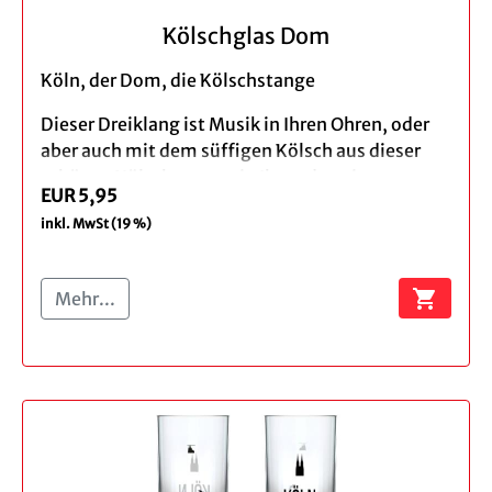
Kölschglas Dom
Köln, der Dom, die Kölschstange
Dieser Dreiklang ist Musik in Ihren Ohren, oder
aber auch mit dem süffigen Kölsch aus dieser
schönen Kölschstange, in Ihren durstigen
EUR 5,95
Kehlen. Für einen wahren Kölnliebhaber und
inkl. MwSt (19 %)
Kölschtrinker wie Sie es sind, gehört diese
Kölschstange mit Köln Schriftzug und Dom
Aufdruck in Ihr Glasregal.
shopping_cart
Mehr...
Produktbeschreibung:
Material: Glas
Größe: ca. 15cm
Inhalt: 0,2l
Druck: Dom in weiß, Schriftzug Köln in rot
Verpackung: weißer Karton mit roter Köln