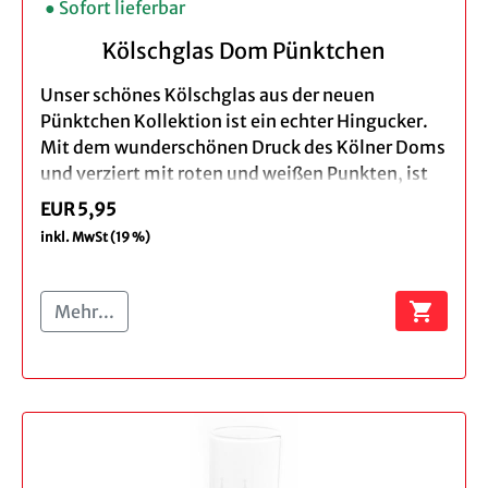
Hinweis:
Wir empfehlen das Spülen per Hand.
● Sofort lieferbar
Kölschglas Dom Pünktchen
Unser schönes Kölschglas aus der neuen
Pünktchen Kollektion ist ein echter Hingucker.
Mit dem wunderschönen Druck des Kölner Doms
und verziert mit roten und weißen Punkten, ist
das Glas ein echter Blickfang.
EUR 5,95
inkl. MwSt (19 %)
Das Kölschglas ist spülmaschinenfest und somit
einfach zu reinigen.
shopping_cart
Mehr...
Produktbeschreibung:
Material: Glas
Größe: ca. 15 cm
Inhalt: 0,2 l
Spülmaschinengeeignet
Verpackung: brauner Geschenkkarton