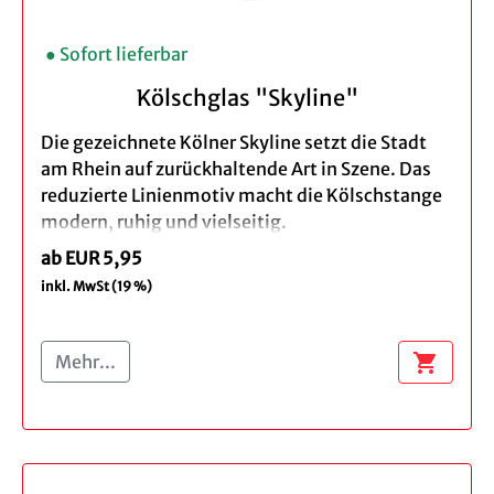
● Sofort lieferbar
Kölschglas "Skyline"
Die gezeichnete Kölner Skyline setzt die Stadt
am Rhein auf zurückhaltende Art in Szene. Das
reduzierte Linienmotiv macht die Kölschstange
modern, ruhig und vielseitig.
ab EUR 5,95
Ein passendes Kölschglas für Köln-Fans,
inkl. MwSt (19 %)
Sammler*innen und alle, die ein schlichtes
Souvenir aus Köln suchen.
shopping_cart
Mehr...
Produktdetails:
Menge: Einzeln, 3er
Höhe ca. 15 cm
Inhalt: 0,2 l
Spülmaschinengeeignet - wir empfehlen