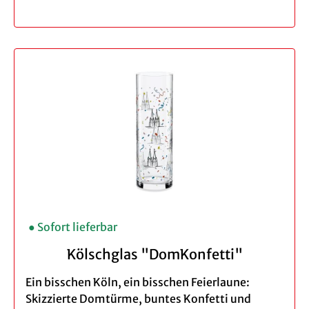
Menge: Einzeln, 3er
Höhe ca. 15 cm
Inhalt: 0,2 l
Spülmaschinengeeignet - wir empfehlen
das Spülen per Hand
Verpackung: brauner Geschenkkarton
Bei der Bestellung eines 3er Set profitieren Sie
von unserem Vorteilspreis.
● Sofort lieferbar
Kölschglas "DomKonfetti"
Ein bisschen Köln, ein bisschen Feierlaune:
Skizzierte Domtürme, buntes Konfetti und