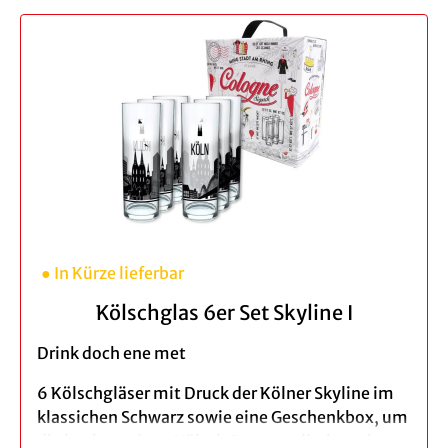
Material: Glas
Material: Glas
Größe: ca. 15 cm
Druck: weiß gefrostet
Inhalt: 0,2 l
Maße: ca. 26 cm hoch, Durchmesser: Boden
Spülmaschinengeeignet
ca. 10 cm & Öffnung ca. 7 cm
Verpackung: brauner Geschenkkarton
Farbe: transparent
Oberfläche eben
● In Kürze lieferbar
Kölschglas 6er Set Skyline I
Drink doch ene met
6 Kölschgläser mit Druck der Kölner Skyline im
klassichen Schwarz sowie eine Geschenkbox, um
die hochwertigen Kölsch Stangen direkt weiter