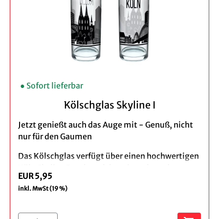
Skyline
● Sofort lieferbar
Kölschglas Skyline I
Jetzt genießt auch das Auge mit - Genuß, nicht
nur für den Gaumen
Das Kölschglas verfügt über einen hochwertigen
Köln Skyline Druck, welcher einmal um das
EUR 5,95
ganze Glas herum geht. Wer nie genug vom
inkl. MwSt (19 %)
Kölner Dom bekommen kann, wird sich
sicherlich auch über den Füllstrich in Dom Form
freuen.