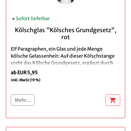
● Sofort lieferbar
Kölschglas "Kölsches Grundgesetz",
rot
Elf Paragraphen, ein Glas und jede Menge
kölsche Gelassenheit: Auf dieser Kölschstange
steht das Kölsche Grundgesetz, ergänzt durch
die Domwelle.
ab EUR 5,95
inkl. MwSt (19 %)
So wird aus dem klassischen Kölschglas ein
Stück Kölner Kultur – zum Lesen, Verschenken
und natürlich zum Anstoßen.
shopping_cart
Mehr...
Produktdetails:
Menge: Einzeln, 3er
Höhe ca. 15 cm