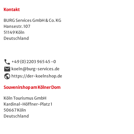
Wert auf Geschmack und gutes Design legen.
Kontakt
BURG Services GmbH & Co. KG
Hansestr. 107
51149 Köln
Deutschland
phone
+49 (0) 2203 965 45 -0
email
koeln@burg-services.de
public
https://der-koelnshop.de
Souvenirshop am Kölner Dom
Köln Tourismus GmbH
Kardinal-Höffner-Platz 1
50667 Köln
Deutschland