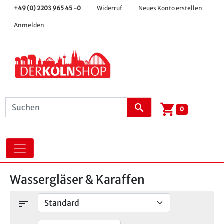
+49 (0) 2203 965 45 -0
Widerruf
Neues Konto erstellen
Anmelden
shopping_cart
search
0
Wassergläser & Karaffen
sort