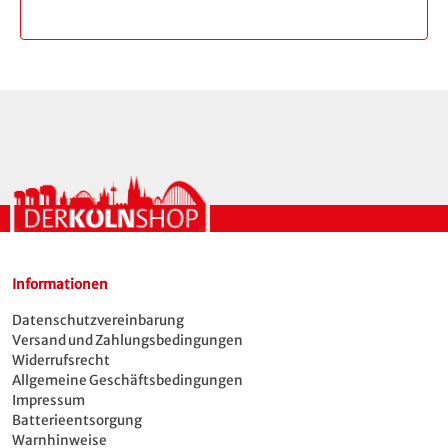
Schluck. Ob sprudelnd, still oder selbstgemischt:
In der hochwertigen Glasflasche mit stylischem
„Fläsch“-Aufdruck bekommt dein
Lieblingsgetränk den Auftritt, den es verdient.
Und das ganz ohne Plastik und Einwegmüll.
Produktdetails:
Aufdruck: „Fläsch“
Material: stabiles Klarglas mit Metall-
Bügelverschluss
Füllmenge: 500 ml / 1 Liter (je nach Variante)
Auslaufsicher, wiederverwendbar
Informationen
Wir empfehlen das Spülen per Hand
Datenschutzvereinbarung
Für Wasser, Saft, Schorle, Eistee & mehr
Versand und Zahlungsbedingungen
Für die Verwendung mit Kohlensäure
Widerrufsrecht
geeignet, allerdings nicht für Trinkwasser-
Allgemeine Geschäftsbedingungen
Sprudler
Impressum
Batterieentsorgung
Fläsch – die Flasche mit Charakter. Für alle, die
Warnhinweise