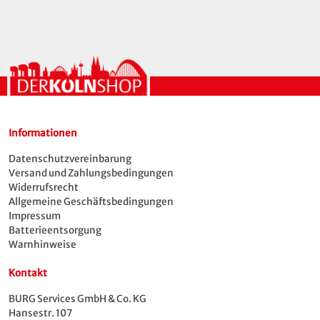
ganz ohne Einschneiden.
Perfekt für alle, die Köln lieben – oder einfach
gute Laune verschenken wollen.
Produktdetails:
Artikel: SGE318-A
Größe: 41-46
Informationen
Material: 75 % Baumwolle, 23% Polyester,
2% Elastan
Datenschutzvereinbarung
Pflegehinweis: Maschinenwäsche bei 30°C
Versand und Zahlungsbedingungen
Widerrufsrecht
Allgemeine Geschäftsbedingungen
Impressum
Batterieentsorgung
Warnhinweise
Kontakt
BURG Services GmbH & Co. KG
Hansestr. 107