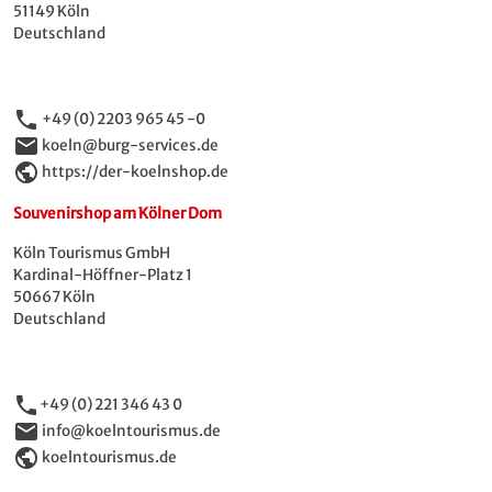
51149 Köln
Deutschland
phone
+49 (0) 2203 965 45 -0
email
koeln@burg-services.de
public
https://der-koelnshop.de
Souvenirshop am Kölner Dom
Köln Tourismus GmbH
Kardinal-Höffner-Platz 1
50667 Köln
Deutschland
phone
+49 (0) 221 346 43 0
email
info@koelntourismus.de
public
koelntourismus.de