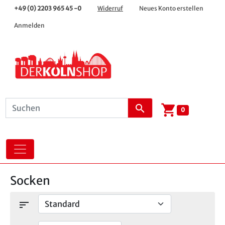
+49 (0) 2203 965 45 -0
Widerruf
Neues Konto erstellen
Anmelden
shopping_cart
search
0
Socken
sort