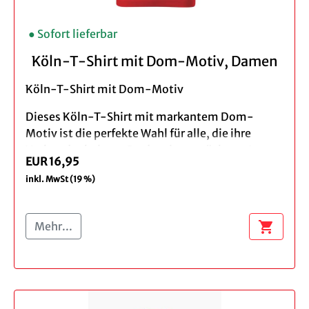
taillierter Schnitt, Rundhalsausschnitt
Farbe: türkis
● Sofort lieferbar
Design: Fahrrad vor der Kölner Skyline
Material: 100% Baumwolle
Köln-T-Shirt mit Dom-Motiv, Damen
Pflegehinweis: Maschinenwäsche bei 30°C
Köln-T-Shirt mit Dom-Motiv
Dieses Köln-T-Shirt mit markantem Dom-
Motiv ist die perfekte Wahl für alle, die ihre
Verbundenheit zur Stadt zeigen möchten. Im
EUR 16,95
Mittelpunkt des Designs steht der
inkl. MwSt (19 %)
beeindruckende Kölner Dom – das bekannteste
Wahrzeichen von Köln. Das Motiv verleiht dem
Shirt einen urbanen Look und macht es zu einem
shopping_cart
Mehr...
echten Hingucker im Alltag.
Das Köln Shirt überzeugt durch angenehmen
Tragekomfort und ein zeitloses Design, das sich
vielseitig kombinieren lässt. Ob beim