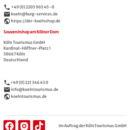
phone
+49 (0) 2203 965 45 -0
email
koeln@burg-services.de
public
https://der-koelnshop.de
Souvenirshop am Kölner Dom
Köln Tourismus GmbH
Kardinal-Höffner-Platz 1
50667 Köln
Deutschland
phone
+49 (0) 221 346 43 0
email
info@koelntourismus.de
public
koelntourismus.de
Im Auftrag der KölnTourismus GmbH