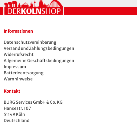
Gelegenheiten. Der hochwertige Druck sorgt
dafür, dass das Dom-Motiv lange klar und
farbstark bleibt.
Perfekt als Geschenk für Köln-Fans, Karneval,
Informationen
Urlaubserinnerung oder als modernes Köln
Datenschutzvereinbarung
Souvenir mit Skyline-Motiv.
Versand und Zahlungsbedingungen
Widerrufsrecht
Produktdetails:
Allgemeine Geschäftsbedingungen
Impressum
taillierter Schnitt, Rundhalsausschnitt
Batterieentsorgung
Farbe: pink
Warnhinweise
Design: Skyline
Material: 100% Baumwolle
Kontakt
Pflegehinweis: Maschinenwäsche bei 30°C
BURG Services GmbH & Co. KG
Hansestr. 107
51149 Köln
Deutschland