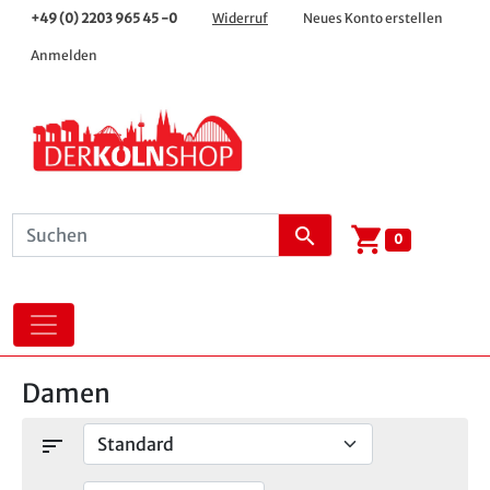
+49 (0) 2203 965 45 -0
Widerruf
Neues Konto erstellen
Anmelden
shopping_cart
search
0
Damen
sort