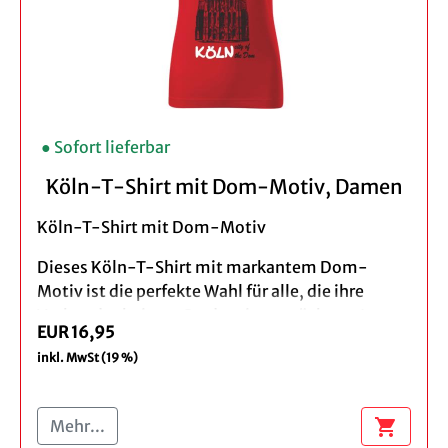
Gelegenheiten. Es lässt sich leicht kombinieren
und bringt Farbe in jedes Outfit.
Produktdetails:
taillierter Schnitt, Rundhalsausschnitt
Farbe: türkis
● Sofort lieferbar
Design: Fahrrad vor der Kölner Skyline
Material: 100% Baumwolle
Köln-T-Shirt mit Dom-Motiv, Damen
Pflegehinweis: Maschinenwäsche bei 30°C
Köln-T-Shirt mit Dom-Motiv
Dieses Köln-T-Shirt mit markantem Dom-
Motiv ist die perfekte Wahl für alle, die ihre
Verbundenheit zur Stadt zeigen möchten. Im
EUR 16,95
Mittelpunkt des Designs steht der
inkl. MwSt (19 %)
beeindruckende Kölner Dom – das bekannteste
Wahrzeichen von Köln. Das Motiv verleiht dem
Shirt einen urbanen Look und macht es zu einem
shopping_cart
Mehr...
echten Hingucker im Alltag.