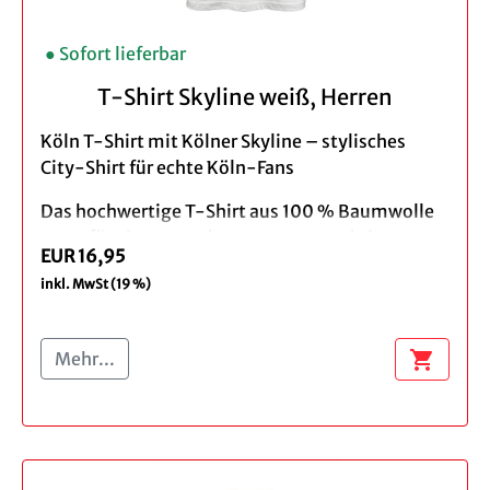
Klassischer gerader Schnitt,
● Sofort lieferbar
Rundhalsausschnitt
Farbe: schwarz
T-Shirt Skyline weiß, Herren
Design: Skyline
Material: 100% Baumwolle
Köln T-Shirt mit Kölner Skyline – stylisches
Pflegehinweis: Maschinenwäsche bei 30°C
City-Shirt für echte Köln-Fans
Das hochwertige T-Shirt aus 100 % Baumwolle
sorgt für ein angenehmes, atmungsaktives
EUR 16,95
Tragegefühl im Alltag, beim Stadtbummel oder
inkl. MwSt (19 %)
im Stadion.
Der detailreiche Skyline-Print mit Kölner Dom
shopping_cart
Mehr...
macht dieses Köln Skyline T-Shirt zu einem
echten Hingucker und beliebten Souvenir aus
Köln.
Dank bequemer Passform ist das Baumwoll T-
Shirt für Damen und Herren vielseitig