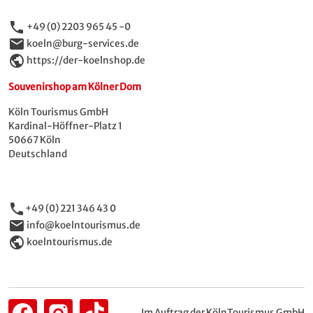
phone
+49 (0) 2203 965 45 -0
email
koeln@burg-services.de
public
https://der-koelnshop.de
Souvenirshop am Kölner Dom
Köln Tourismus GmbH
Kardinal-Höffner-Platz 1
50667 Köln
Deutschland
phone
+49 (0) 221 346 43 0
email
info@koelntourismus.de
public
koelntourismus.de
Im Auftrag der KölnTourismus GmbH