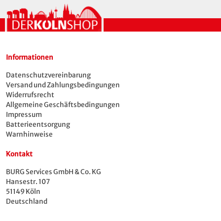
Gelegenheiten. Der hochwertige Druck sorgt
dafür, dass das Dom-Motiv lange klar und
farbstark bleibt.
Perfekt als Geschenk für Köln-Fans, Karneval,
Informationen
Urlaubserinnerung oder als modernes Köln
Datenschutzvereinbarung
Souvenir mit Skyline-Motiv.
Versand und Zahlungsbedingungen
Widerrufsrecht
Produktdetails:
Allgemeine Geschäftsbedingungen
Impressum
taillierter Schnitt, Rundhalsausschnitt
Batterieentsorgung
Farbe: pink
Warnhinweise
Design: Skyline
Material: 100% Baumwolle
Kontakt
Pflegehinweis: Maschinenwäsche bei 30°C
BURG Services GmbH & Co. KG
Hansestr. 107
51149 Köln
Deutschland