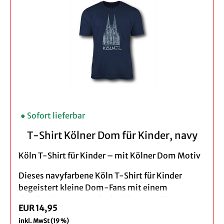
kombinierbar und ideal als Freizeit- und Fan-
Bekleidung.
Perfekt als Geschenk für Köln-Fans, Karneval,
Urlaubserinnerung oder als modernes Köln
Souvenir mit Skyline-Motiv.
Produktdetails:
Klassischer gerader Schnitt,
● Sofort lieferbar
Rundhalsausschnitt
Farbe: weiß
T-Shirt Kölner Dom für Kinder, navy
Design: Skyline
Material: 100% Baumwolle
Köln T-Shirt für Kinder – mit Kölner Dom Motiv
Pflegehinweis: Maschinenwäsche bei 30°C
Dieses navyfarbene Köln T-Shirt für Kinder
begeistert kleine Dom-Fans mit einem
detailreichen Motiv des berühmten Kölner
EUR 14,95
Doms.
inkl. MwSt (19 %)