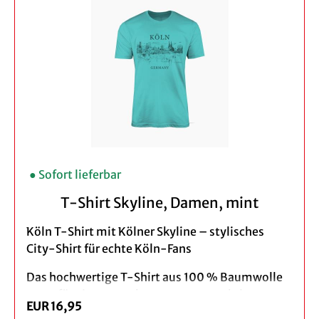
Ob als Souvenir aus Köln, Geschenkidee oder
stylisches Statement – dieses Kinder T-Shirt mit
Kölner Dom Motiv verbindet Komfort, Qualität
und kölschen Stolz.
Produktdetails:
Klassischer gerader Schnitt,
Rundhalsausschnitt
Farbe: hellblau
● Sofort lieferbar
Design: Skyline Köln
Material: 100% Baumwolle
T-Shirt Skyline, Damen, mint
Pflegehinweis: Maschinenwäsche bei 30°C
Köln T-Shirt mit Kölner Skyline – stylisches
City-Shirt für echte Köln-Fans
Das hochwertige T-Shirt aus 100 % Baumwolle
sorgt für ein angenehmes, atmungsaktives
EUR 16,95
Tragegefühl im Alltag, beim Stadtbummel oder