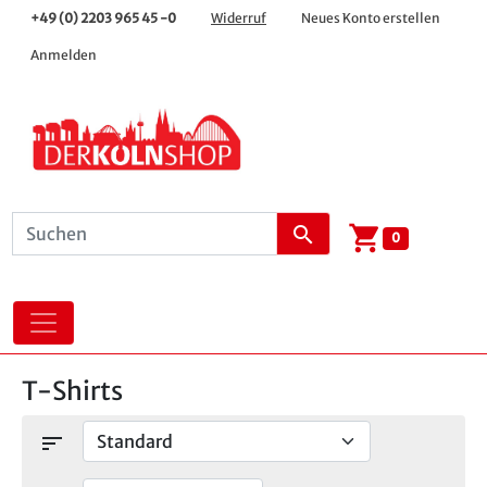
+49 (0) 2203 965 45 -0
Widerruf
Neues Konto erstellen
Anmelden
shopping_cart
search
0
T-Shirts
sort