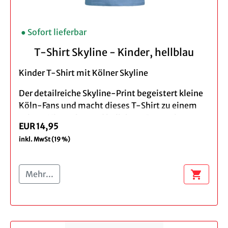
Klassischer gerader Schnitt,
Rundhalsausschnitt
Farbe: pink
● Sofort lieferbar
Design: Skyline Köln
Material: 100% Baumwolle
T-Shirt Skyline - Kinder, hellblau
Pflegehinweis: Maschinenwäsche bei 30°C
Kinder T-Shirt mit Kölner Skyline
Der detailreiche Skyline-Print begeistert kleine
Köln-Fans und macht dieses T-Shirt zu einem
echten Hingucker und beliebten Souvenir aus
EUR 14,95
Köln.
inkl. MwSt (19 %)
Das hochwertige Baumwollmaterial sorgt für ein
angenehmes Tragegefühl, ist hautfreundlich
shopping_cart
Mehr...
und ideal für Schule, Freizeit oder den nächsten
Städtetrip nach Köln. Der klassische
Rundhalsausschnitt und der bequeme Schnitt
bieten optimale Bewegungsfreiheit beim
Spielen und Toben.