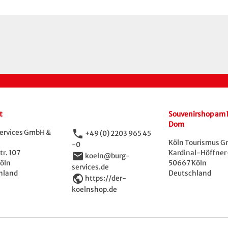
t
Souvenirshop am 
Dom
phone
ervices GmbH &
+49 (0) 2203 965 45
Köln Tourismus 
-0
r. 107
Kardinal-Höffner-
email
koeln@burg-
öln
50667 Köln
services.de
hland
Deutschland
public
https://der-
koelnshop.de