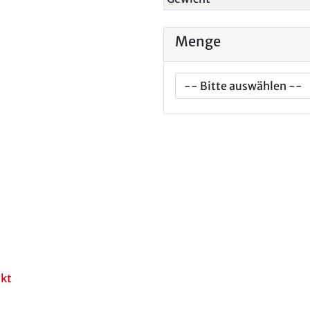
Menge
akt