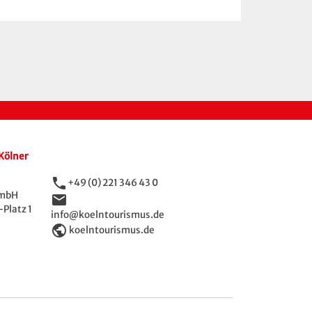
Kölner
phone
+49 (0) 221 346 43 0
GmbH
email
Platz 1
info@koelntourismus.de
public
koelntourismus.de