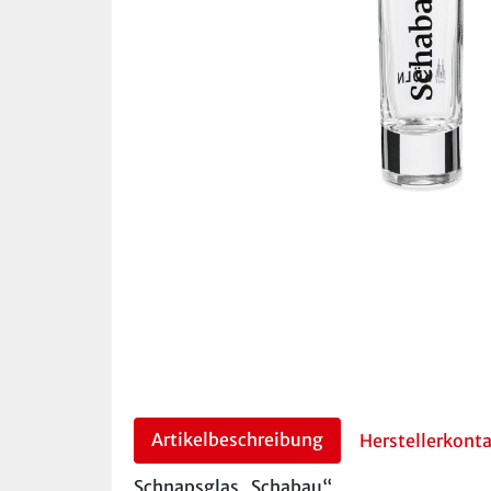
Artikelbeschreibung
Herstellerkont
Schnapsglas „Schabau“