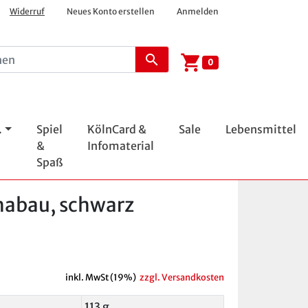
Widerruf
Neues Konto erstellen
Anmelden
shopping_cart
search
0
.
Spiel
KölnCard &
Sale
Lebensmittel
&
Infomaterial
Spaß
habau, schwarz
inkl. MwSt (19%)
zzgl. Versandkosten
113 g