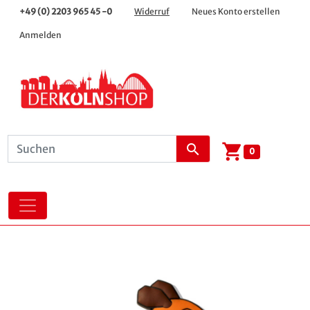
+49 (0) 2203 965 45 -0
Widerruf
Neues Konto erstellen
Anmelden
shopping_cart
search
0