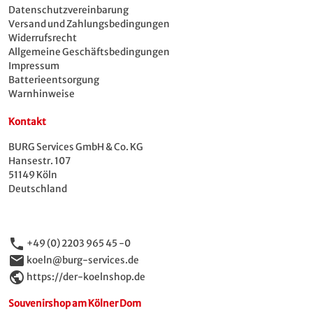
Datenschutzvereinbarung
Versand und Zahlungsbedingungen
Widerrufsrecht
Allgemeine Geschäftsbedingungen
Impressum
Batterieentsorgung
Warnhinweise
Kontakt
BURG Services GmbH & Co. KG
Hansestr. 107
51149 Köln
Deutschland
phone
+49 (0) 2203 965 45 -0
email
koeln@burg-services.de
public
https://der-koelnshop.de
Souvenirshop am Kölner Dom