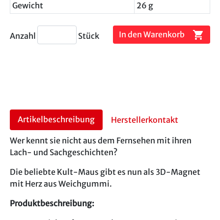
Gewicht
26 g
shopping_cart
In den Warenkorb
Anzahl
Stück
Artikelbeschreibung
Herstellerkontakt
Wer kennt sie nicht aus dem Fernsehen mit ihren
Lach- und Sachgeschichten?
Die beliebte Kult-Maus gibt es nun als 3D-Magnet
mit Herz aus Weichgummi.
Produktbeschreibung: