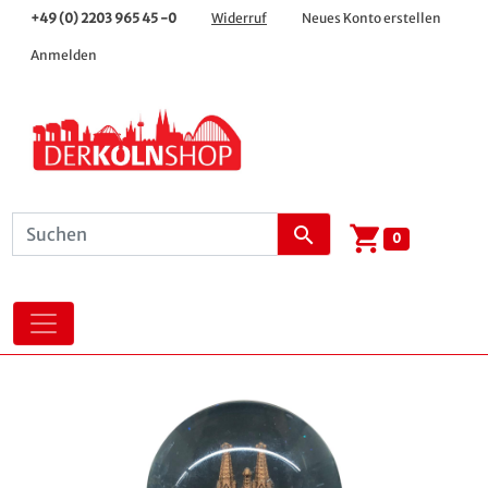
+49 (0) 2203 965 45 -0
Widerruf
Neues Konto erstellen
Anmelden
shopping_cart
search
0