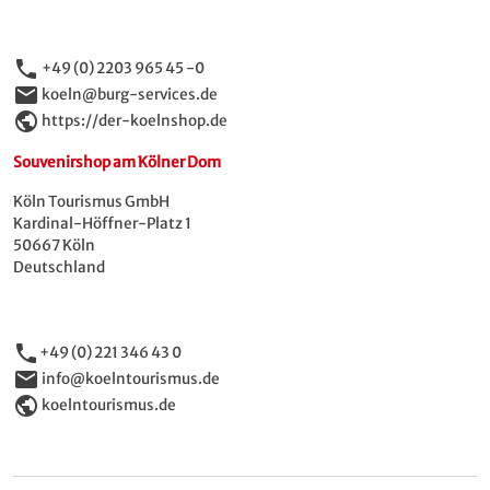
phone
+49 (0) 2203 965 45 -0
email
koeln@burg-services.de
public
https://der-koelnshop.de
Souvenirshop am Kölner Dom
Köln Tourismus GmbH
Kardinal-Höffner-Platz 1
50667 Köln
Deutschland
phone
+49 (0) 221 346 43 0
email
info@koelntourismus.de
public
koelntourismus.de