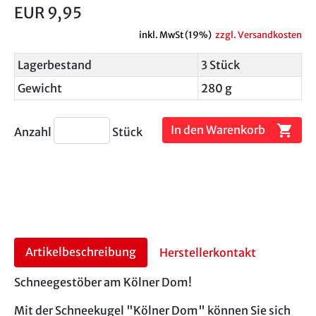
EUR 9,95
inkl. MwSt (19%)
zzgl. Versandkosten
Lagerbestand
3 Stück
Gewicht
280 g
shopping_cart
In den Warenkorb
Anzahl
Stück
Artikelbeschreibung
Herstellerkontakt
Schneegestöber am Kölner Dom!
Mit der Schneekugel "Kölner Dom" können Sie sich