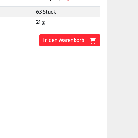
63 Stück
21 g
shopping_cart
In den Warenkorb