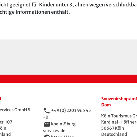
cht geeignet für Kinder unter 3 Jahren wegen verschluckbar
ichtige Informationen enthält.
t
Souvenirshop am 
Dom
phone
ervices GmbH &
+49 (0) 2203 965 45
Köln Tourismus 
-0
r. 107
Kardinal-Höffner-
email
koeln@burg-
öln
50667 Köln
services.de
hland
Deutschland