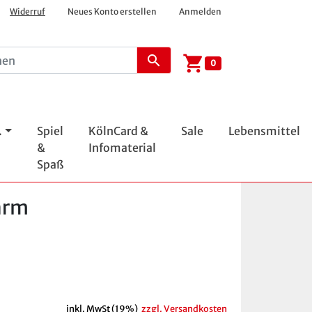
Widerruf
Neues Konto erstellen
Anmelden
shopping_cart
search
0
.
Spiel
KölnCard &
Sale
Lebensmittel
&
Infomaterial
Spaß
arm
inkl. MwSt (19%)
zzgl. Versandkosten