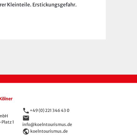
er Kleinteile. Erstickungsgefahr.
Kölner
phone
+49 (0) 221 346 43 0
GmbH
email
Platz 1
info@koelntourismus.de
public
koelntourismus.de