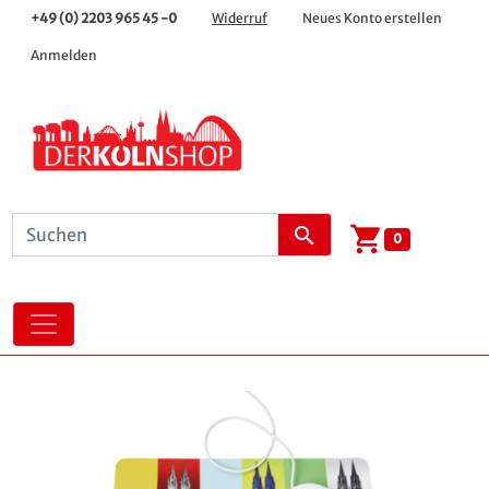
+49 (0) 2203 965 45 -0
Widerruf
Neues Konto erstellen
Anmelden
shopping_cart
search
0