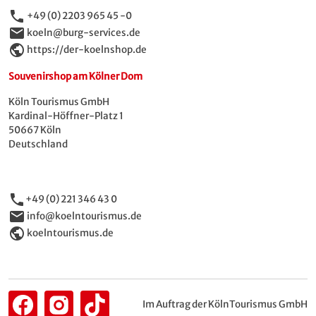
phone
+49 (0) 2203 965 45 -0
email
koeln@burg-services.de
public
https://der-koelnshop.de
Souvenirshop am Kölner Dom
Köln Tourismus GmbH
Kardinal-Höffner-Platz 1
50667 Köln
Deutschland
phone
+49 (0) 221 346 43 0
email
info@koelntourismus.de
public
koelntourismus.de
Im Auftrag der KölnTourismus GmbH