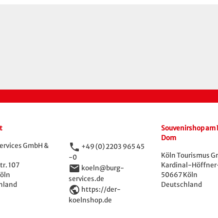
t
Souvenirshop am 
Dom
phone
ervices GmbH &
+49 (0) 2203 965 45
Köln Tourismus 
-0
r. 107
Kardinal-Höffner-
email
koeln@burg-
öln
50667 Köln
services.de
hland
Deutschland
public
https://der-
koelnshop.de