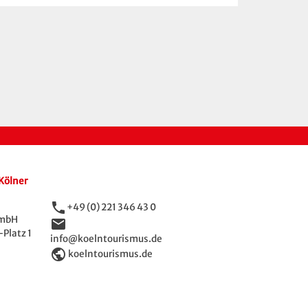
Kölner
phone
+49 (0) 221 346 43 0
GmbH
email
Platz 1
info@koelntourismus.de
public
koelntourismus.de