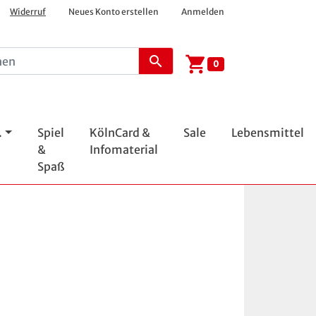
Widerruf
Neues Konto erstellen
Anmelden
shopping_cart
search
0
.
Spiel
KölnCard &
Sale
Lebensmittel
&
Infomaterial
Spaß