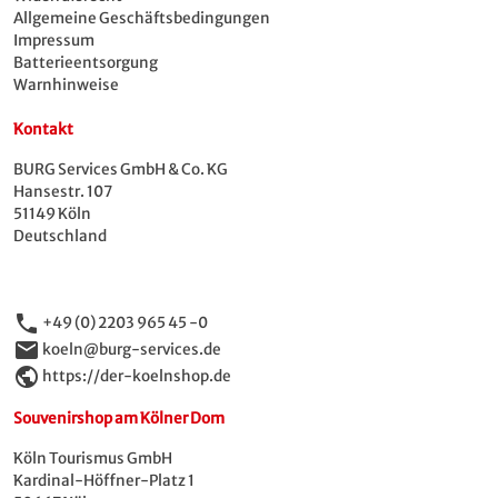
geeignet, allerdings nicht für Trinkwasser-
Allgemeine Geschäftsbedingungen
Sprudler
Impressum
Batterieentsorgung
Fläsch – die Flasche mit Charakter. Für alle, die
Warnhinweise
Wert auf Geschmack und gutes Design legen.
Kontakt
BURG Services GmbH & Co. KG
Hansestr. 107
51149 Köln
Deutschland
phone
+49 (0) 2203 965 45 -0
email
koeln@burg-services.de
public
https://der-koelnshop.de
Souvenirshop am Kölner Dom
Köln Tourismus GmbH
Kardinal-Höffner-Platz 1