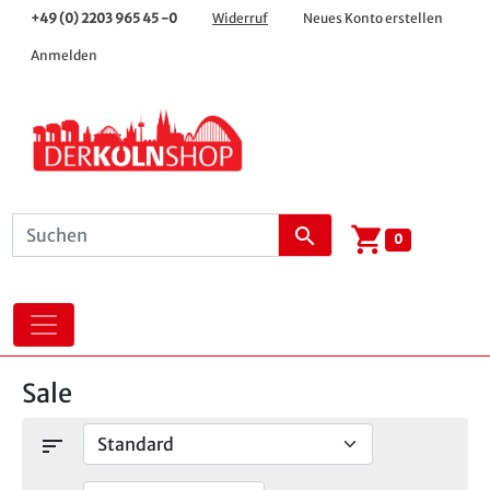
+49 (0) 2203 965 45 -0
Widerruf
Neues Konto erstellen
Anmelden
shopping_cart
search
0
Sale
sort