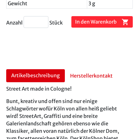
Gewicht
3 g
shopping_cart
In den Warenkorb
Anzahl
Stück
Artikelbeschreibung
Herstellerkontakt
Street Art made in Cologne!
Bunt, kreativ und offen sind nur einige
Schlagwörter wofür Köln von allen heiß geliebt
wird! StreetArt, Graffiti und eine breite
Galerienlandschaft gehören ebenso wie die
Klassiker, allen voran natürlich der Kölner Dom,
zum facettenreichen Köln. Der KölnShop bietet