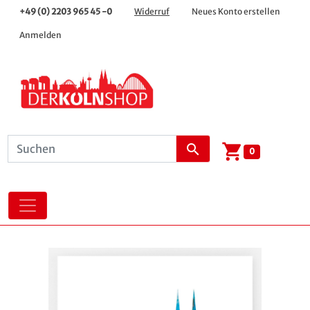
+49 (0) 2203 965 45 -0
Widerruf
Neues Konto erstellen
Anmelden
shopping_cart
search
0