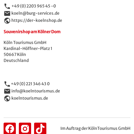
phone
+49 (0) 2203 965 45 -0
email
koeln@burg-services.de
public
https://der-koelnshop.de
Souvenirshop am Kölner Dom
Köln Tourismus GmbH
Kardinal-Höffner-Platz 1
50667 Köln
Deutschland
phone
+49 (0) 221 346 43 0
email
info@koelntourismus.de
public
koelntourismus.de
Im Auftrag der KölnTourismus GmbH