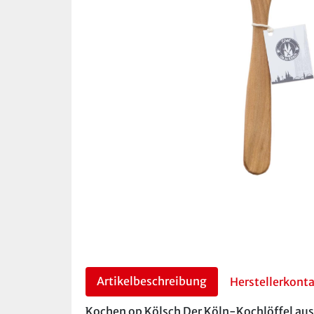
Artikelbeschreibung
Herstellerkont
Kochen op Kölsch Der Köln-Kochlöffel aus 