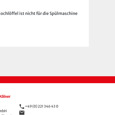
hlöffel ist nicht für die Spülmaschine
Kölner
phone
+49 (0) 221 346 43 0
GmbH
email