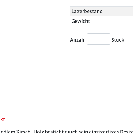
Lagerbestand
Gewicht
Anzahl
Stück
akt
edlem Kirsch-Holz besticht durch sein einzigartiges Desi