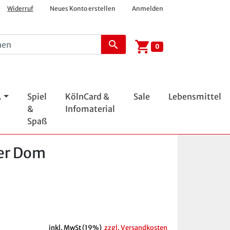
Widerruf
Neues Konto erstellen
Anmelden
shopping_cart
search
0
.
Spiel
KölnCard &
Sale
Lebensmittel
&
Infomaterial
Spaß
ner Dom
inkl. MwSt (19%)
zzgl. Versandkosten