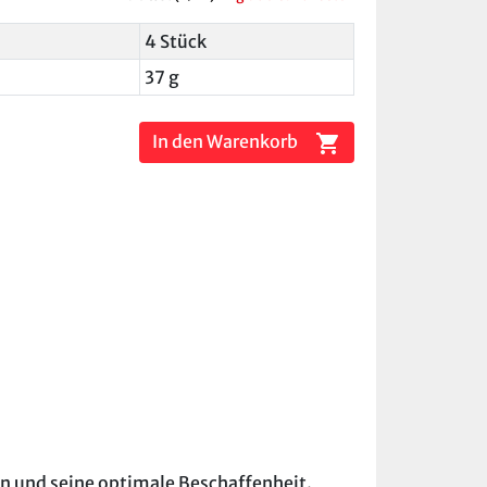
4 Stück
37 g
shopping_cart
In den Warenkorb
gn und seine optimale Beschaffenheit.