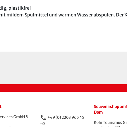
ig, plastikfrei
it mildem Spülmittel und warmen Wasser abspülen. Der Koc
t
Souvenirshop am 
Dom
phone
ervices GmbH &
+49 (0) 2203 965 45
Köln Tourismus 
-0