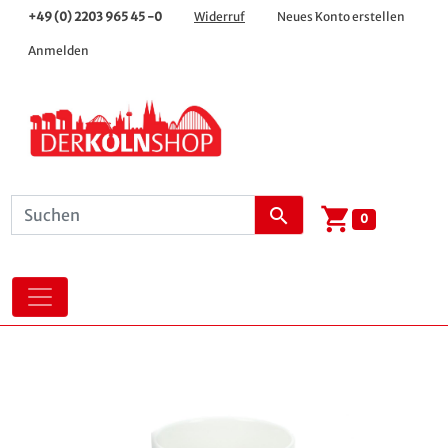
+49 (0) 2203 965 45 -0
Widerruf
Neues Konto erstellen
Anmelden
shopping_cart
search
0