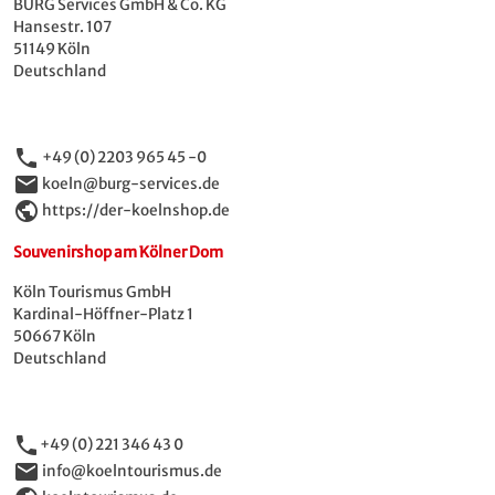
BURG Services GmbH & Co. KG
Hansestr. 107
51149 Köln
Deutschland
phone
+49 (0) 2203 965 45 -0
email
koeln@burg-services.de
public
https://der-koelnshop.de
Souvenirshop am Kölner Dom
Köln Tourismus GmbH
Kardinal-Höffner-Platz 1
50667 Köln
Deutschland
phone
+49 (0) 221 346 43 0
email
info@koelntourismus.de