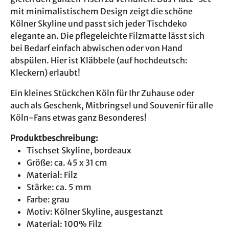
mit minimalistischem Design zeigt die schöne
Kölner Skyline und passt sich jeder Tischdeko
elegante an. Die pflegeleichte Filzmatte lässt sich
bei Bedarf einfach abwischen oder von Hand
abspülen. Hier ist Kläbbele (auf hochdeutsch:
Kleckern) erlaubt!
Ein kleines Stückchen Köln für Ihr Zuhause oder
auch als Geschenk, Mitbringsel und Souvenir für alle
Köln-Fans etwas ganz Besonderes!
Produktbeschreibung:
Tischset Skyline, bordeaux
Größe: ca. 45 x 31 cm
Material: Filz
Stärke: ca. 5 mm
Farbe: grau
Motiv: Kölner Skyline, ausgestanzt
Material: 100% Filz