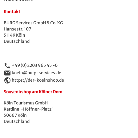
Kontakt
BURG Services GmbH & Co. KG
Hansestr. 107
51149 Köln
Deutschland
phone
+49 (0) 2203 965 45 -0
email
koeln@burg-services.de
public
https://der-koelnshop.de
Souvenirshop am Kölner Dom
Köln Tourismus GmbH
Kardinal-Höffner-Platz 1
50667 Köln
Deutschland