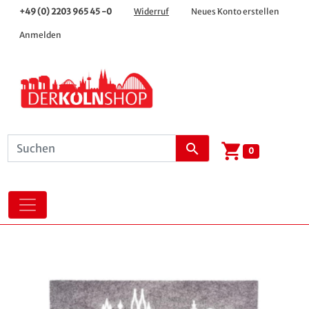
+49 (0) 2203 965 45 -0
Widerruf
Neues Konto erstellen
Anmelden
shopping_cart
search
0