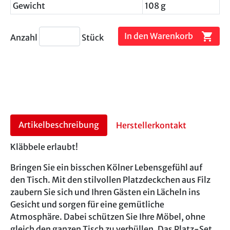
Gewicht
108 g
shopping_cart
In den Warenkorb
Anzahl
Stück
Artikelbeschreibung
Herstellerkontakt
Kläbbele erlaubt!
Bringen Sie ein bisschen Kölner Lebensgefühl auf
den Tisch. Mit den stilvollen Platzdeckchen aus Filz
zaubern Sie sich und Ihren Gästen ein Lächeln ins
Gesicht und sorgen für eine gemütliche
Atmosphäre. Dabei schützen Sie Ihre Möbel, ohne
gleich den ganzen Tisch zu verhüllen. Das Platz-Set