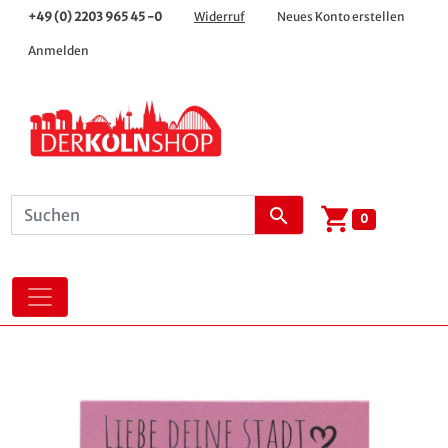
+49 (0) 2203 965 45 -0
Widerruf
Neues Konto erstellen
Anmelden
shopping_cart
search
0