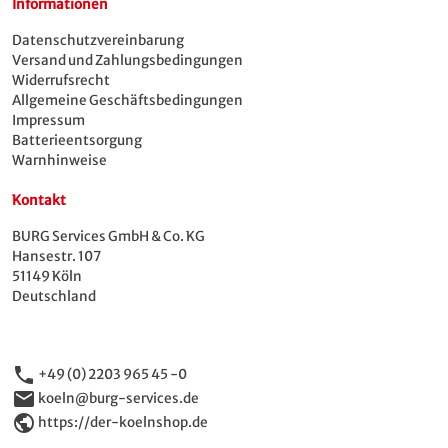
Informationen
Datenschutzvereinbarung
Versand und Zahlungsbedingungen
Widerrufsrecht
Allgemeine Geschäftsbedingungen
Impressum
Batterieentsorgung
Warnhinweise
Kontakt
BURG Services GmbH & Co. KG
Hansestr. 107
51149 Köln
Deutschland
phone
+49 (0) 2203 965 45 -0
email
koeln@burg-services.de
public
https://der-koelnshop.de