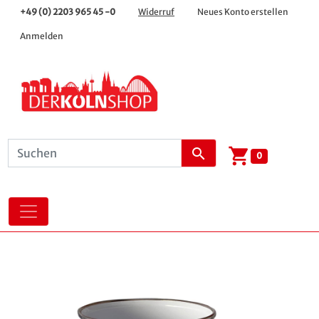
+49 (0) 2203 965 45 -0
Widerruf
Neues Konto erstellen
Anmelden
shopping_cart
search
0