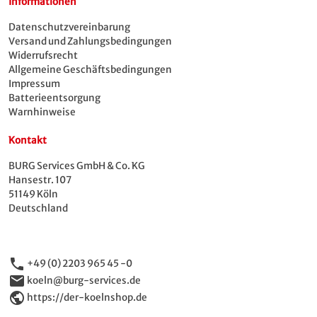
Informationen
Datenschutzvereinbarung
Versand und Zahlungsbedingungen
Widerrufsrecht
Allgemeine Geschäftsbedingungen
Impressum
Batterieentsorgung
Warnhinweise
Kontakt
BURG Services GmbH & Co. KG
Hansestr. 107
51149 Köln
Deutschland
phone
+49 (0) 2203 965 45 -0
email
koeln@burg-services.de
public
https://der-koelnshop.de