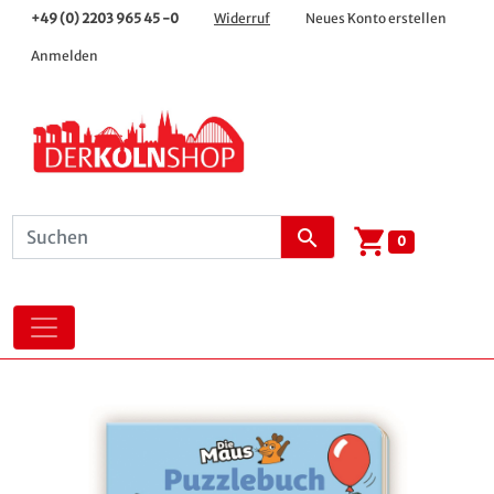
+49 (0) 2203 965 45 -0
Widerruf
Neues Konto erstellen
Anmelden
shopping_cart
search
0