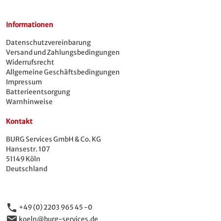
Informationen
Datenschutzvereinbarung
Versand und Zahlungsbedingungen
Widerrufsrecht
Allgemeine Geschäftsbedingungen
Impressum
Batterieentsorgung
Warnhinweise
Kontakt
BURG Services GmbH & Co. KG
Hansestr. 107
51149 Köln
Deutschland
phone
+49 (0) 2203 965 45 -0
email
koeln@burg-services.de