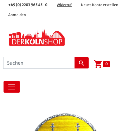
+49 (0) 2203 965 45 -0
Widerruf
Neues Konto erstellen
Anmelden
shopping_cart
search
0