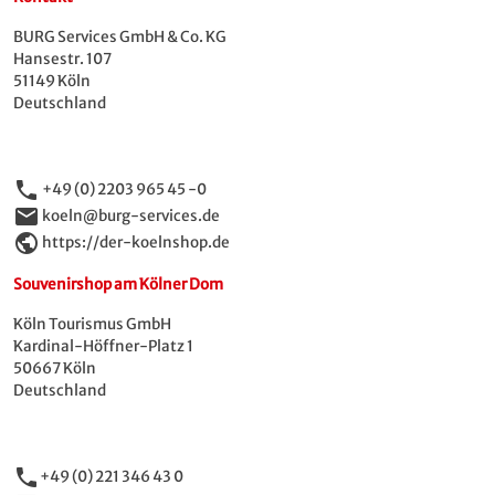
BURG Services GmbH & Co. KG
Hansestr. 107
51149 Köln
Deutschland
phone
+49 (0) 2203 965 45 -0
email
koeln@burg-services.de
public
https://der-koelnshop.de
Souvenirshop am Kölner Dom
Köln Tourismus GmbH
Kardinal-Höffner-Platz 1
50667 Köln
Deutschland
phone
+49 (0) 221 346 43 0