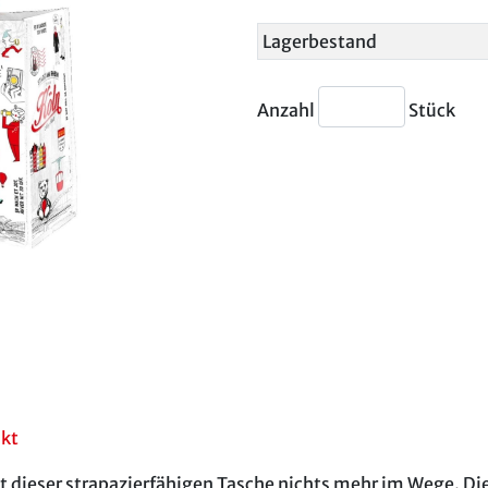
Lagerbestand
Anzahl
Stück
akt
 dieser strapazierfähigen Tasche nichts mehr im Wege. Di