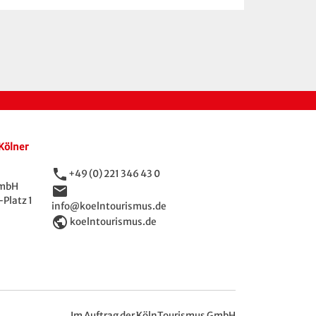
Kölner
phone
+49 (0) 221 346 43 0
GmbH
email
Platz 1
info@koelntourismus.de
public
koelntourismus.de
Im Auftrag der KölnTourismus GmbH