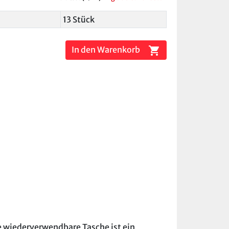
13 Stück
shopping_cart
In den Warenkorb
e wiederverwendbare Tasche ist ein