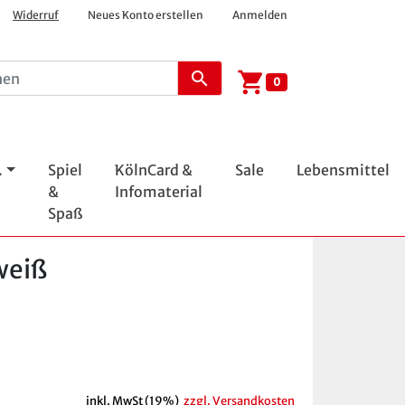
Widerruf
Neues Konto erstellen
Anmelden
shopping_cart
search
0
.
Spiel
KölnCard &
Sale
Lebensmittel
&
Infomaterial
Spaß
weiß
inkl. MwSt (19%)
zzgl. Versandkosten