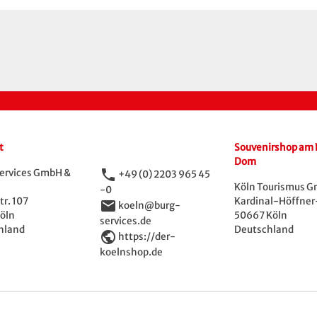
t
Souvenirshop am 
Dom
phone
ervices GmbH &
+49 (0) 2203 965 45
Köln Tourismus 
-0
r. 107
Kardinal-Höffner-
email
koeln@burg-
öln
50667 Köln
services.de
hland
Deutschland
public
https://der-
koelnshop.de