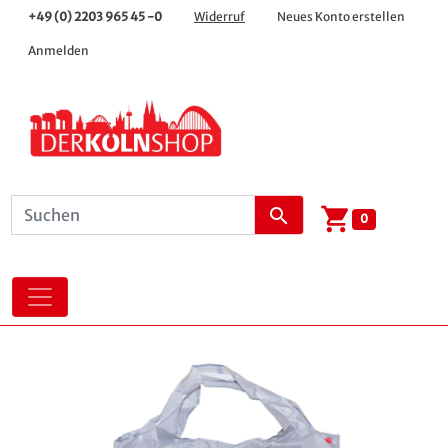
+49 (0) 2203 965 45 -0
Widerruf
Neues Konto erstellen
Anmelden
shopping_cart
search
0