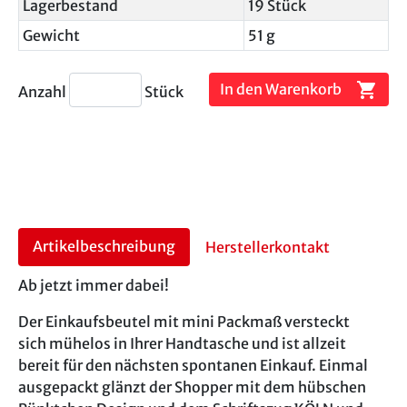
Lagerbestand
19 Stück
Gewicht
51 g
shopping_cart
In den Warenkorb
Anzahl
Stück
Artikelbeschreibung
Herstellerkontakt
Ab jetzt immer dabei!
Der Einkaufsbeutel mit mini Packmaß versteckt
sich mühelos in Ihrer Handtasche und ist allzeit
bereit für den nächsten spontanen Einkauf. Einmal
ausgepackt glänzt der Shopper mit dem hübschen