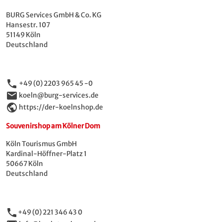
BURG Services GmbH & Co. KG
Hansestr. 107
51149 Köln
Deutschland
phone
+49 (0) 2203 965 45 -0
email
koeln@burg-services.de
public
https://der-koelnshop.de
Souvenirshop am Kölner Dom
Köln Tourismus GmbH
Kardinal-Höffner-Platz 1
50667 Köln
Deutschland
phone
+49 (0) 221 346 43 0