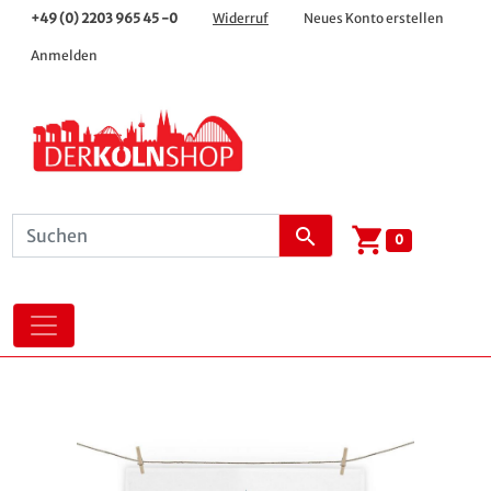
+49 (0) 2203 965 45 -0
Widerruf
Neues Konto erstellen
Anmelden
shopping_cart
search
0