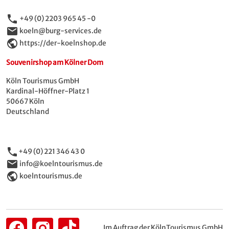
phone
+49 (0) 2203 965 45 -0
email
koeln@burg-services.de
public
https://der-koelnshop.de
Souvenirshop am Kölner Dom
Köln Tourismus GmbH
Kardinal-Höffner-Platz 1
50667 Köln
Deutschland
phone
+49 (0) 221 346 43 0
email
info@koelntourismus.de
public
koelntourismus.de
Im Auftrag der KölnTourismus GmbH