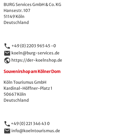
BURG Services GmbH & Co. KG
Hansestr. 107
51149 Köln
Deutschland
phone
+49 (0) 2203 965 45 -0
email
koeln@burg-services.de
public
https://der-koelnshop.de
Souvenirshop am Kölner Dom
Köln Tourismus GmbH
Kardinal-Höffner-Platz 1
50667 Köln
Deutschland
phone
+49 (0) 221 346 43 0
email
info@koelntourismus.de