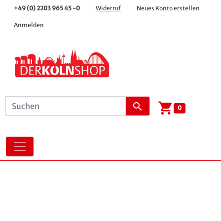
+49 (0) 2203 965 45 -0
Widerruf
Neues Konto erstellen
Anmelden
shopping_cart
search
0