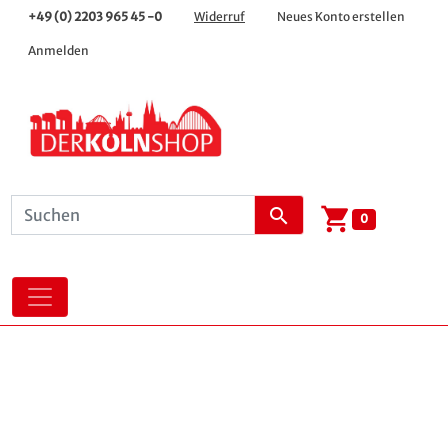
+49 (0) 2203 965 45 -0
Widerruf
Neues Konto erstellen
Anmelden
shopping_cart
search
0