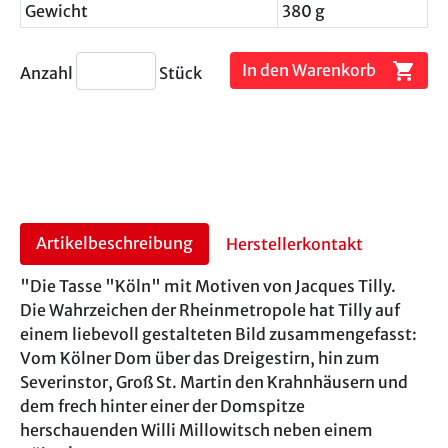
Gewicht
380 g
shopping_cart
In den Warenkorb
Anzahl
Stück
Artikelbeschreibung
Herstellerkontakt
"Die Tasse "Köln" mit Motiven von Jacques Tilly.
Die Wahrzeichen der Rheinmetropole hat Tilly auf
einem liebevoll gestalteten Bild zusammengefasst:
Vom Kölner Dom über das Dreigestirn, hin zum
Severinstor, Groß St. Martin den Krahnhäusern und
dem frech hinter einer der Domspitze
herschauenden Willi Millowitsch neben einem