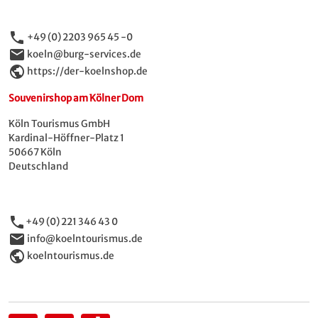
phone
+49 (0) 2203 965 45 -0
email
koeln@burg-services.de
public
https://der-koelnshop.de
Souvenirshop am Kölner Dom
Köln Tourismus GmbH
Kardinal-Höffner-Platz 1
50667 Köln
Deutschland
phone
+49 (0) 221 346 43 0
email
info@koelntourismus.de
public
koelntourismus.de