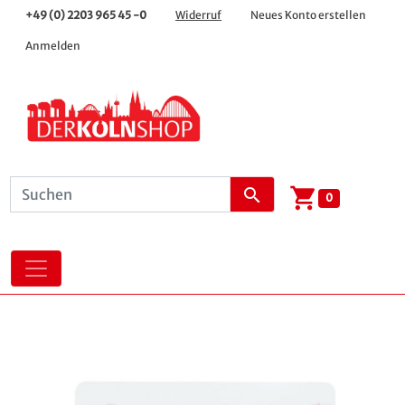
+49 (0) 2203 965 45 -0
Widerruf
Neues Konto erstellen
Anmelden
shopping_cart
search
0