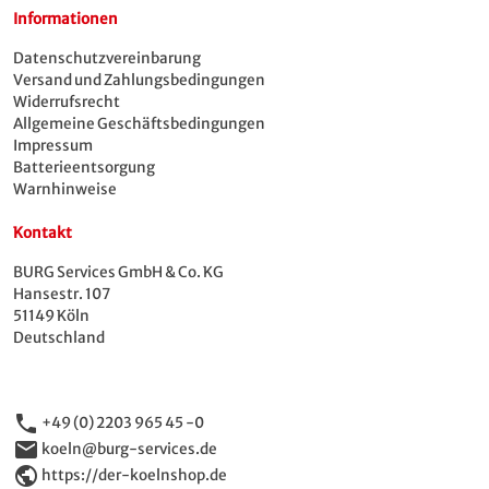
Informationen
Datenschutzvereinbarung
Versand und Zahlungsbedingungen
Widerrufsrecht
Allgemeine Geschäftsbedingungen
Impressum
Batterieentsorgung
Warnhinweise
Kontakt
BURG Services GmbH & Co. KG
Hansestr. 107
51149 Köln
Deutschland
phone
+49 (0) 2203 965 45 -0
email
koeln@burg-services.de
public
https://der-koelnshop.de