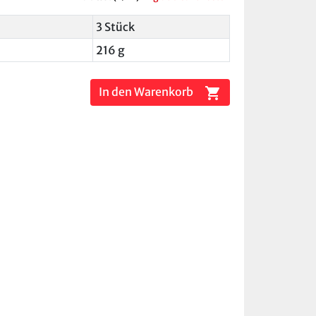
3 Stück
216 g
shopping_cart
In den Warenkorb