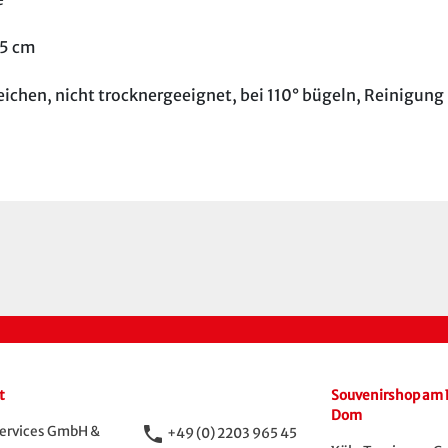
,5 cm
ichen, nicht trocknergeeignet, bei 110° bügeln, Reinigung
t
Souvenirshop am 
Dom
phone
ervices GmbH &
+49 (0) 2203 965 45