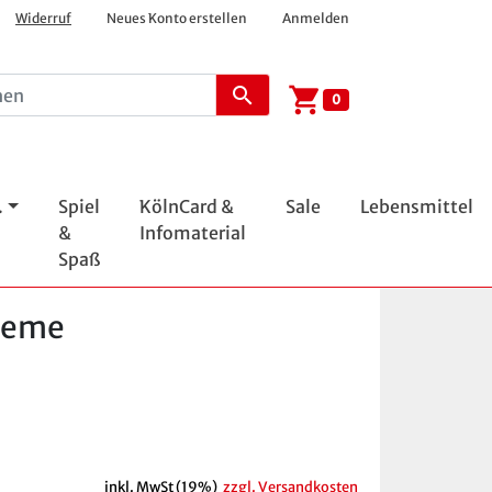
Widerruf
Neues Konto erstellen
Anmelden
shopping_cart
search
0
.
Spiel
KölnCard &
Sale
Lebensmittel
&
Infomaterial
Spaß
creme
inkl. MwSt (19%)
zzgl. Versandkosten