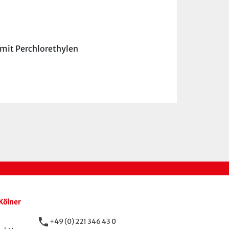
 mit Perchlorethylen
Kölner
phone
+49 (0) 221 346 43 0