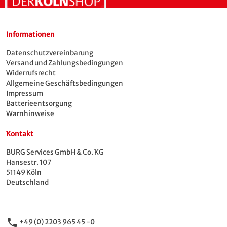
Informationen
Datenschutzvereinbarung
Versand und Zahlungsbedingungen
Widerrufsrecht
Allgemeine Geschäftsbedingungen
Impressum
Batterieentsorgung
Warnhinweise
Kontakt
BURG Services GmbH & Co. KG
Hansestr. 107
51149 Köln
Deutschland
phone
+49 (0) 2203 965 45 -0