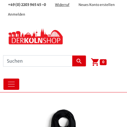
+49 (0) 2203 965 45 -0
Widerruf
Neues Konto erstellen
Anmelden
shopping_cart
search
0