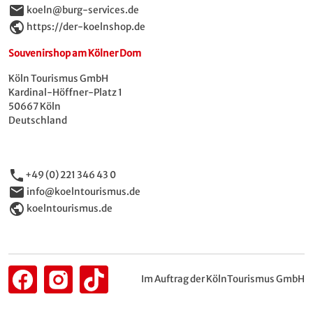
email
koeln@burg-services.de
public
https://der-koelnshop.de
Souvenirshop am Kölner Dom
Köln Tourismus GmbH
Kardinal-Höffner-Platz 1
50667 Köln
Deutschland
phone
+49 (0) 221 346 43 0
email
info@koelntourismus.de
public
koelntourismus.de
Im Auftrag der KölnTourismus GmbH