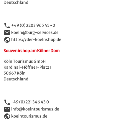
Deutschland
phone
+49 (0) 2203 965 45 -0
email
koeln@burg-services.de
public
https://der-koelnshop.de
Souvenirshop am Kölner Dom
Köln Tourismus GmbH
Kardinal-Höffner-Platz 1
50667 Köln
Deutschland
phone
+49 (0) 221 346 43 0
email
info@koelntourismus.de
public
koelntourismus.de