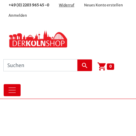
+49 (0) 2203 965 45 -0
Widerruf
Neues Konto erstellen
Anmelden
shopping_cart
search
0