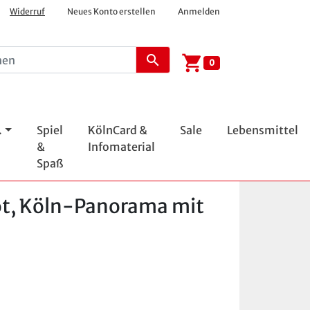
Widerruf
Neues Konto erstellen
Anmelden
shopping_cart
search
0
.
Spiel
KölnCard &
Sale
Lebensmittel
&
Infomaterial
Spaß
ot, Köln-Panorama mit