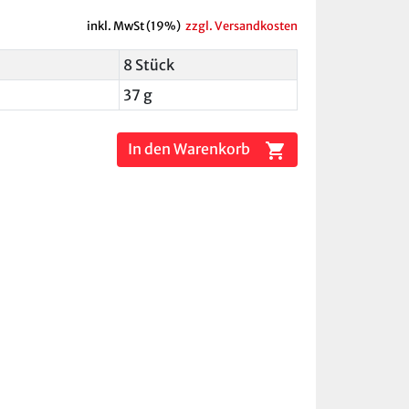
inkl. MwSt (19%)
zzgl. Versandkosten
8 Stück
37 g
shopping_cart
In den Warenkorb