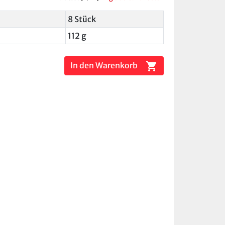
8 Stück
112 g
shopping_cart
In den Warenkorb