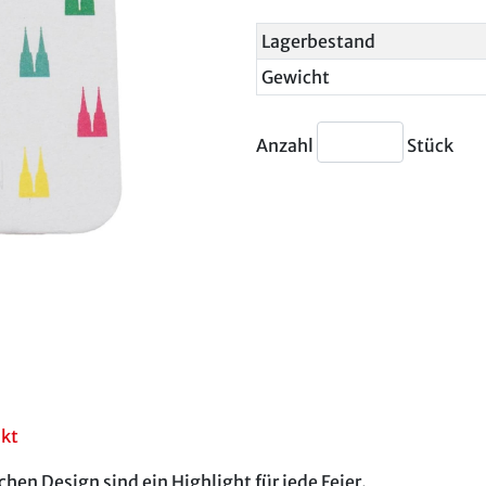
Lagerbestand
Gewicht
Anzahl
Stück
akt
en Design sind ein Highlight für jede Feier.