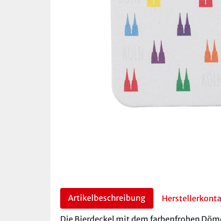
Artikelbeschreibung
Herstellerkont
Die Bierdeckel mit dem farbenfrohen Dömch