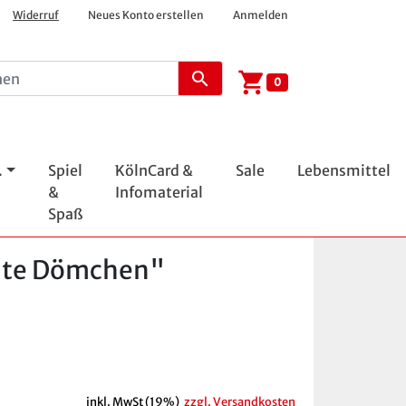
Widerruf
Neues Konto erstellen
Anmelden
shopping_cart
search
0
.
Spiel
KölnCard &
Sale
Lebensmittel
&
Infomaterial
Spaß
unte Dömchen"
inkl. MwSt (19%)
zzgl. Versandkosten