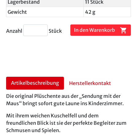
Lagerbestand
11 Stück
Gewicht
42 g
shopping_cart
In den Warenkorb
Anzahl
Stück
Artikelbeschreibung
Herstellerkontakt
Die original Plüschente aus der „Sendung mit der
Maus“ bringt sofort gute Laune ins Kinderzimmer.
Mit ihrem weichen Kuschelfell und dem
freundlichen Blick ist sie der perfekte Begleiter zum
Schmusen und Spielen.