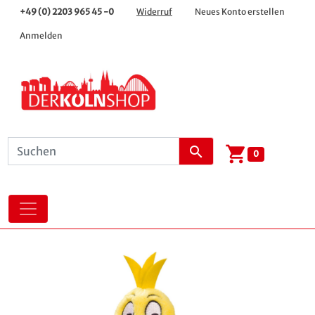
+49 (0) 2203 965 45 -0
Widerruf
Neues Konto erstellen
Anmelden
shopping_cart
search
0