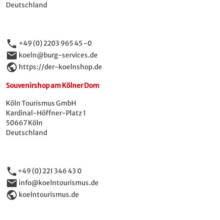
Deutschland
phone
+49 (0) 2203 965 45 -0
email
koeln@burg-services.de
public
https://der-koelnshop.de
Souvenirshop am Kölner Dom
Köln Tourismus GmbH
Kardinal-Höffner-Platz 1
50667 Köln
Deutschland
phone
+49 (0) 221 346 43 0
email
info@koelntourismus.de
public
koelntourismus.de