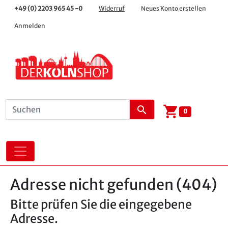
+49 (0) 2203 965 45 -0
Widerruf
Neues Konto erstellen
Anmelden
shopping_cart
search
0
Adresse nicht gefunden (404)
Bitte prüfen Sie die eingegebene
Adresse.