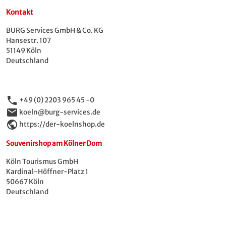
Kontakt
BURG Services GmbH & Co. KG
Hansestr. 107
51149 Köln
Deutschland
phone
+49 (0) 2203 965 45 -0
email
koeln@burg-services.de
public
https://der-koelnshop.de
Souvenirshop am Kölner Dom
Köln Tourismus GmbH
Kardinal-Höffner-Platz 1
50667 Köln
Deutschland