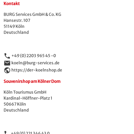
Kontakt
BURG Services GmbH & Co. KG
Hansestr. 107
51149 Köln
Deutschland
phone
+49 (0) 2203 965 45 -0
email
koeln@burg-services.de
public
https://der-koelnshop.de
Souvenirshop am Kölner Dom
Köln Tourismus GmbH
Kardinal-Höffner-Platz 1
50667 Köln
Deutschland
phone
+49 (0) 221 346 43 0