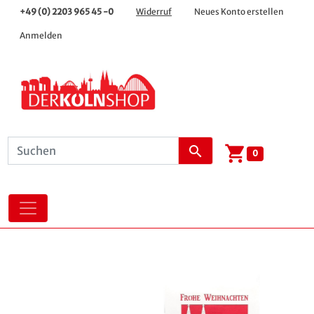
+49 (0) 2203 965 45 -0
Widerruf
Neues Konto erstellen
Anmelden
shopping_cart
search
0