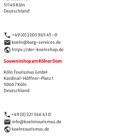
51149 Köln
Deutschland
phone
+49 (0) 2203 965 45 -0
email
koeln@burg-services.de
public
https://der-koelnshop.de
Souvenirshop am Kölner Dom
Köln Tourismus GmbH
Kardinal-Höffner-Platz 1
50667 Köln
Deutschland
phone
+49 (0) 221 346 43 0
email
info@koelntourismus.de
public
koelntourismus.de