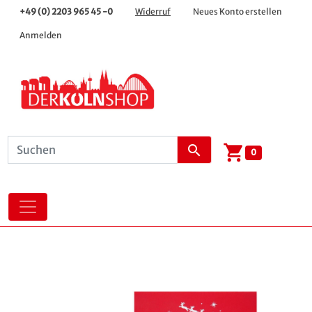
+49 (0) 2203 965 45 -0
Widerruf
Neues Konto erstellen
Anmelden
shopping_cart
search
0