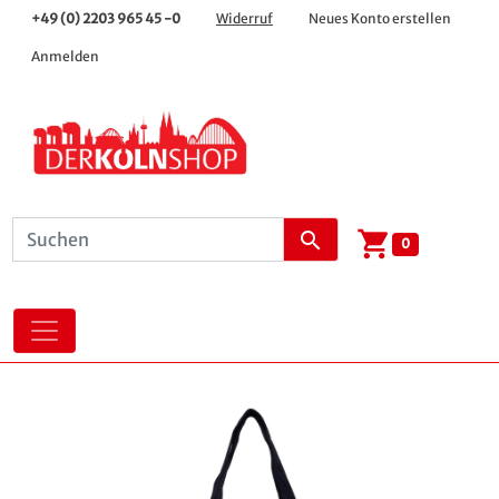
+49 (0) 2203 965 45 -0
Widerruf
Neues Konto erstellen
Anmelden
shopping_cart
search
0