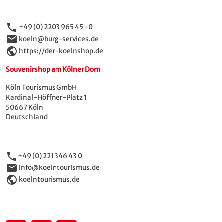
phone
+49 (0) 2203 965 45 -0
email
koeln@burg-services.de
public
https://der-koelnshop.de
Souvenirshop am Kölner Dom
Köln Tourismus GmbH
Kardinal-Höffner-Platz 1
50667 Köln
Deutschland
phone
+49 (0) 221 346 43 0
email
info@koelntourismus.de
public
koelntourismus.de