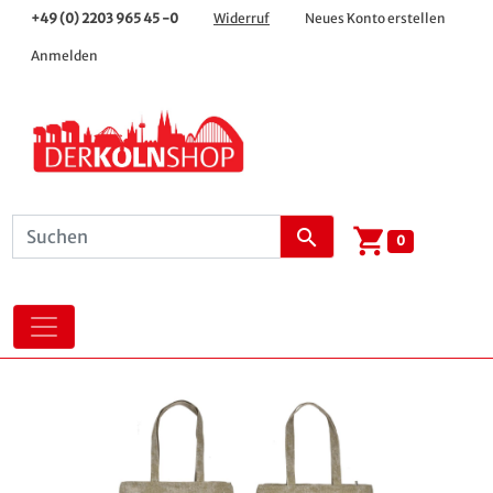
+49 (0) 2203 965 45 -0
Widerruf
Neues Konto erstellen
Anmelden
shopping_cart
search
0