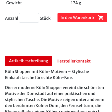
Gewicht
174 g
shopping_cart
In den Warenkorb
Anzahl
Stück
Artikelbeschreibung
Herstellerkontakt
Köln Shopper mit Köln-Motiven – Stylische
Einkaufstasche für echte Köln-Fans
Dieser moderne Köln Shopper vereint die schönsten
Motive der Domstadt auf einer praktischen und
stylischen Tasche. Die Motive zeigen unter anderem
den berühmten Kölner Dom, den Fernsehturm, die
Rheinseilbahn, einen Köbes sowie weitere typisch