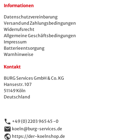
Informationen
Datenschutzvereinbarung
Versand und Zahlungsbedingungen
Widerrufsrecht
Allgemeine Geschäftsbedingungen
Impressum
Batterieentsorgung
Warnhinweise
Kontakt
BURG Services GmbH & Co. KG
Hansestr. 107
51149 Köln
Deutschland
phone
+49 (0) 2203 965 45 -0
email
koeln@burg-services.de
public
https://der-koelnshop.de