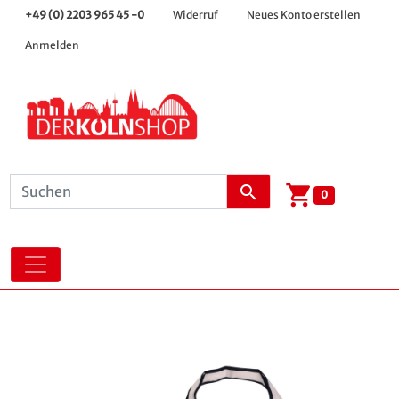
+49 (0) 2203 965 45 -0
Widerruf
Neues Konto erstellen
Anmelden
shopping_cart
search
0