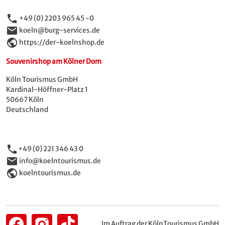
phone
+49 (0) 2203 965 45 -0
email
koeln@burg-services.de
public
https://der-koelnshop.de
Souvenirshop am Kölner Dom
Köln Tourismus GmbH
Kardinal-Höffner-Platz 1
50667 Köln
Deutschland
phone
+49 (0) 221 346 43 0
email
info@koelntourismus.de
public
koelntourismus.de
Im Auftrag der KölnTourismus GmbH