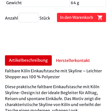
Gewicht
64 g
shopping_cart
In den Warenkorb
Anzahl
Stück
Artikelbeschreibung
Herstellerkontakt
Faltbare Köln Einkaufstasche mit Skyline – Leichter
Shopper aus 100 % Polyester
Diese praktische faltbare Einkaufstasche mit Köln
Skyline-Design ist der ideale Begleiter für Alltag,
Reisen und spontane Einkäufe. Das Motiv zeigt die
charakteristische Skyline von Köln und verleiht der
Tasche einen modernen, urbanen Look.