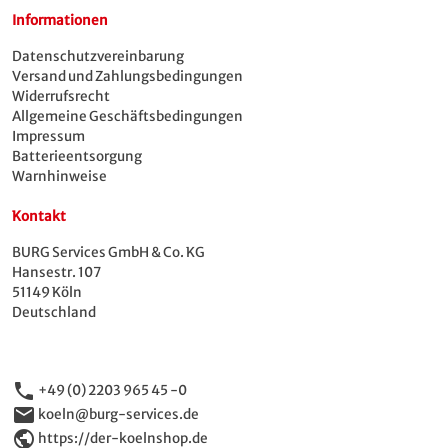
Informationen
Datenschutzvereinbarung
Versand und Zahlungsbedingungen
Widerrufsrecht
Allgemeine Geschäftsbedingungen
Impressum
Batterieentsorgung
Warnhinweise
Kontakt
BURG Services GmbH & Co. KG
Hansestr. 107
51149 Köln
Deutschland
phone
+49 (0) 2203 965 45 -0
email
koeln@burg-services.de
public
https://der-koelnshop.de