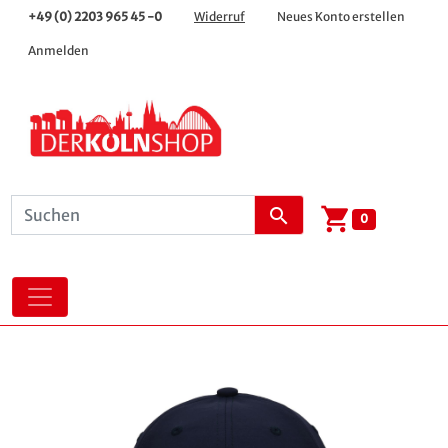
+49 (0) 2203 965 45 -0
Widerruf
Neues Konto erstellen
Anmelden
shopping_cart
search
0