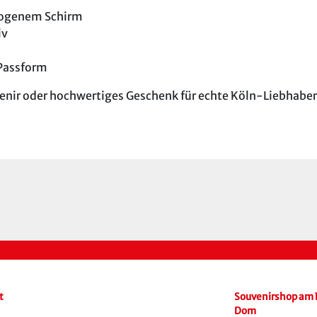
bogenem Schirm
iv
 Passform
uvenir oder hochwertiges Geschenk für echte Köln-Liebhaber
t
Souvenirshop am 
Dom