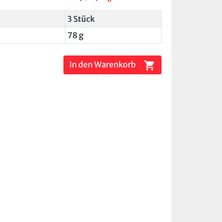
3 Stück
78 g
shopping_cart
In den Warenkorb