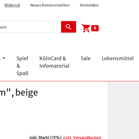
Widerruf
Neues Konto erstellen
Anmelden
shopping_cart
search
0
.
Spiel
KölnCard &
Sale
Lebensmittel
&
Infomaterial
Spaß
m", beige
inkl. MwSt (19%)
zzgl. Versandkosten