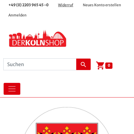
+49 (0) 2203 965 45 -0
Widerruf
Neues Konto erstellen
Anmelden
shopping_cart
search
0