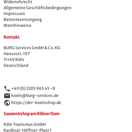
Widerrufsrecht
Allgemeine Geschäftsbedingungen
Impressum
Batterieentsorgung
Warnhinweise
Kontakt
BURG Services GmbH & Co. KG
Hansestr. 107
51149 Köln
Deutschland
phone
+49 (0) 2203 965 45 -0
email
koeln@burg-services.de
public
https://der-koelnshop.de
Souvenirshop am Kölner Dom
Köln Tourismus GmbH
Kardinal-Höffner-Platz 1