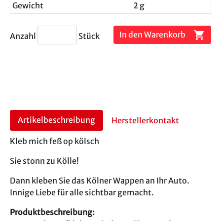
Gewicht
2 g
shopping_cart
In den Warenkorb
Anzahl
Stück
Artikelbeschreibung
Herstellerkontakt
Kleb mich feß op kölsch
Sie stonn zu Kölle!
Dann kleben Sie das Kölner Wappen an Ihr Auto.
Innige Liebe für alle sichtbar gemacht.
Produktbeschreibung: