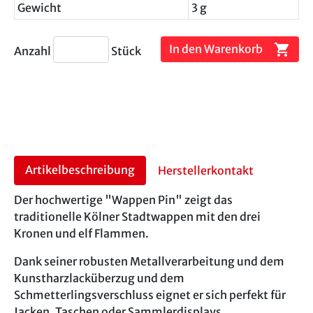
Gewicht
3 g
shopping_cart
In den Warenkorb
Anzahl
Stück
Artikelbeschreibung
Herstellerkontakt
Der hochwertige "Wappen Pin" zeigt das
traditionelle Kölner Stadtwappen mit den drei
Kronen und elf Flammen.
Dank seiner robusten Metallverarbeitung und dem
Kunstharzlacküberzug und dem
Schmetterlingsverschluss eignet er sich perfekt für
Jacken, Taschen oder Sammlerdisplays.