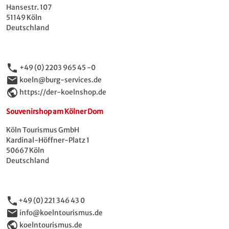
Hansestr. 107
51149 Köln
Deutschland
phone
+49 (0) 2203 965 45 -0
email
koeln@burg-services.de
public
https://der-koelnshop.de
Souvenirshop am Kölner Dom
Köln Tourismus GmbH
Kardinal-Höffner-Platz 1
50667 Köln
Deutschland
phone
+49 (0) 221 346 43 0
email
info@koelntourismus.de
public
koelntourismus.de