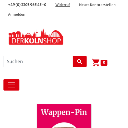
+49 (0) 2203 965 45 -0
Widerruf
Neues Konto erstellen
Anmelden
shopping_cart
search
0