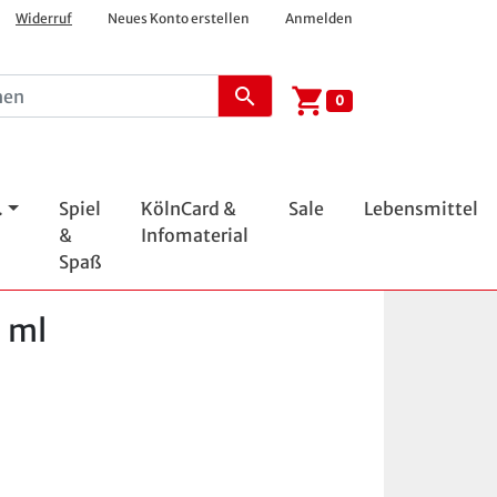
Widerruf
Neues Konto erstellen
Anmelden
shopping_cart
search
0
.
Spiel
KölnCard &
Sale
Lebensmittel
&
Infomaterial
Spaß
5 ml