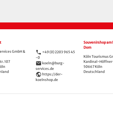
t
Souvenirshop am 
Dom
phone
ervices GmbH &
+49 (0) 2203 965 45
Köln Tourismus 
-0
r. 107
Kardinal-Höffner-
email
koeln@burg-
öln
50667 Köln
services.de
hland
Deutschland
public
https://der-
koelnshop.de