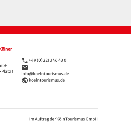
Kölner
phone
+49 (0) 221 346 43 0
GmbH
email
Platz 1
info@koelntourismus.de
public
koelntourismus.de
Im Auftrag der KölnTourismus GmbH