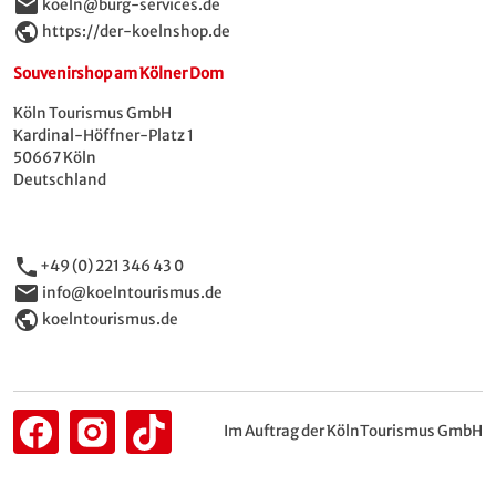
email
koeln@burg-services.de
public
https://der-koelnshop.de
Souvenirshop am Kölner Dom
Köln Tourismus GmbH
Kardinal-Höffner-Platz 1
50667 Köln
Deutschland
phone
+49 (0) 221 346 43 0
email
info@koelntourismus.de
public
koelntourismus.de
Im Auftrag der KölnTourismus GmbH