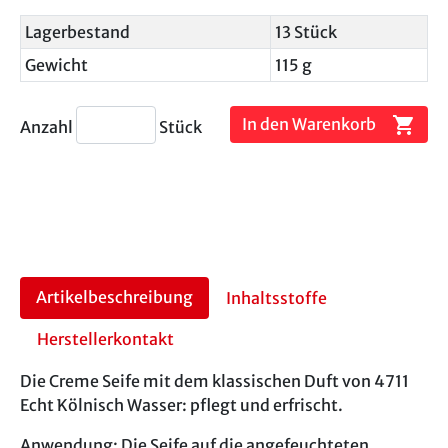
Lagerbestand
13 Stück
Gewicht
115 g
shopping_cart
In den Warenkorb
Anzahl
Stück
Artikelbeschreibung
Inhaltsstoffe
Herstellerkontakt
Die Creme Seife mit dem klassischen Duft von 4711
Echt Kölnisch Wasser: pflegt und erfrischt.
Anwendung: Die Seife auf die angefeuchteten