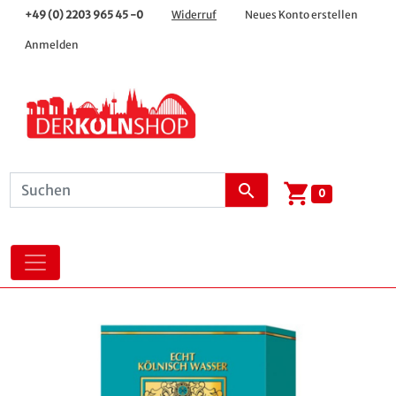
+49 (0) 2203 965 45 -0
Widerruf
Neues Konto erstellen
Anmelden
shopping_cart
search
0