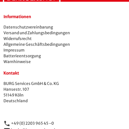
Informationen
Datenschutzvereinbarung
Versand und Zahlungsbedingungen
Widerrufsrecht
Allgemeine Geschäftsbedingungen
Impressum
Batterieentsorgung
Warnhinweise
Kontakt
BURG Services GmbH & Co. KG
Hansestr. 107
51149 Köln
Deutschland
phone
+49 (0) 2203 965 45 -0