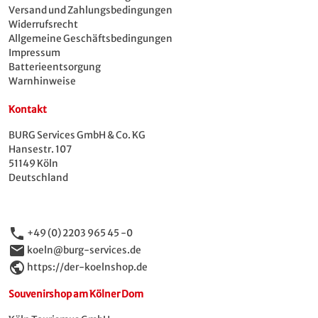
Versand und Zahlungsbedingungen
Widerrufsrecht
Allgemeine Geschäftsbedingungen
Impressum
Batterieentsorgung
Warnhinweise
Kontakt
BURG Services GmbH & Co. KG
Hansestr. 107
51149 Köln
Deutschland
phone
+49 (0) 2203 965 45 -0
email
koeln@burg-services.de
public
https://der-koelnshop.de
Souvenirshop am Kölner Dom