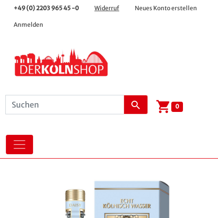
+49 (0) 2203 965 45 -0
Widerruf
Neues Konto erstellen
Anmelden
shopping_cart
search
0