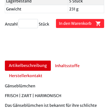
Lagerbestand
5 Stück
Gewicht
231 g
shopping_cart
In den Warenkorb
Anzahl
Stück
Artikelbeschreibung
Inhaltsstoffe
Herstellerkontakt
Gänseblümchen
FRISCH | ZART | HARMONISCH
Das Gänseblümchen ist bekannt für ihre schlichte